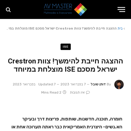
>
בית
ההצגה חייבת להימשך! צוות Crestron ישראל מסכם ISE מוצלחת במיוחד
ISE
ההצגה חייבת להימשך! צוות Crestron
ישראל מסכם ISE מוצלחת במיוחד
By
דותן שובל
7 בפברואר 2023
7 בפברואר 2023
Updated:
אין תגובות
2 Mins Read
חומרה, תוכנה, חדשנות, שותפות, פריצות דרך ובעיקר
הא.נשים- היצרנית האמריקאית כבר ראתה תערוכה אחת או