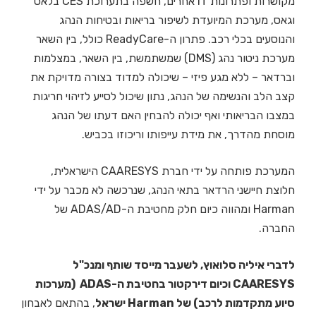
מקושרות ופתרונות IT אחרים, חשפה בתערוכת CES בלאס
וגאס, מערכת המיועדת לשיפור בריאות ובטיחות הנהג
והנוסעים בכלי רכב. פתרון ה-ReadyCare כולל, בין השאר
מערכת ניטור נהג (DMS) שמשתמשת, בין השאר, במצלמות
וברדאר – ללא מגע פיזי – שיכולה למדוד בצורה מדויקת את
קצב הלב והנשימה של הנהג, נתון שיכול לסייע לזיהוי חריגות
במצבו הבריאותי ואף יכולה להבחין האם דעתו של הנהג
מוסחת מהדרך, את מידת עייפותו וריכוזו בכביש.
המערכת פותחה על ידי חברת CAARESYS הישראלית,
חלוצת חיישני הרדאר בתאי הנהג, שנרכשה לא מכבר על ידי
Harman ומהווה כיום חלק מחטיבת ה-ADAS/AD של
החברה.
לדברי איליה סלואוץ, לשעבר מייסד שותף ומנכ"ל
CAARESYS וכיום דירקטור בחטיבת ה-ADAS (מערכות
סיוע מתקדמות לרכב) של Harman ישראל
, בהתאם לאבחון