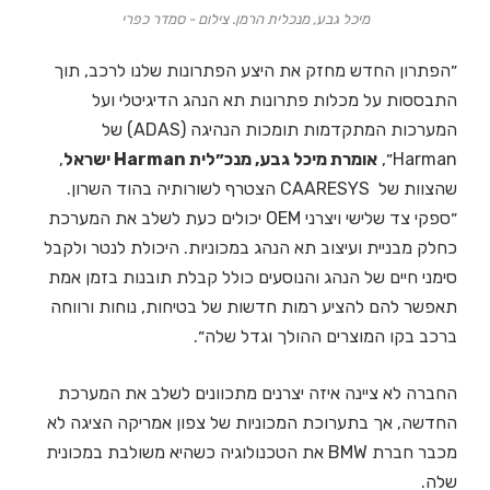
מיכל גבע, מנכלית הרמן. צילום - סמדר כפרי
״הפתרון החדש מחזק את היצע הפתרונות שלנו לרכב, תוך
התבססות על מכלות פתרונות תא הנהג הדיגיטלי ועל
המערכות המתקדמות תומכות הנהיגה (ADAS) של
Harman״,
אומרת מיכל גבע, מנכ״לית Harman ישראל
,
שהצוות של CAARESYS הצטרף לשורותיה בהוד השרון.
״ספקי צד שלישי ויצרני OEM יכולים כעת לשלב את המערכת
כחלק מבניית ועיצוב תא הנהג במכוניות. היכולת לנטר ולקבל
סימני חיים של הנהג והנוסעים כולל קבלת תובנות בזמן אמת
תאפשר להם להציע רמות חדשות של בטיחות, נוחות ורווחה
ברכב בקו המוצרים ההולך וגדל שלה״.
החברה לא ציינה איזה יצרנים מתכוונים לשלב את המערכת
החדשה, אך בתערוכת המכוניות של צפון אמריקה הציגה לא
מכבר חברת BMW את הטכנולוגיה כשהיא משולבת במכונית
שלה.