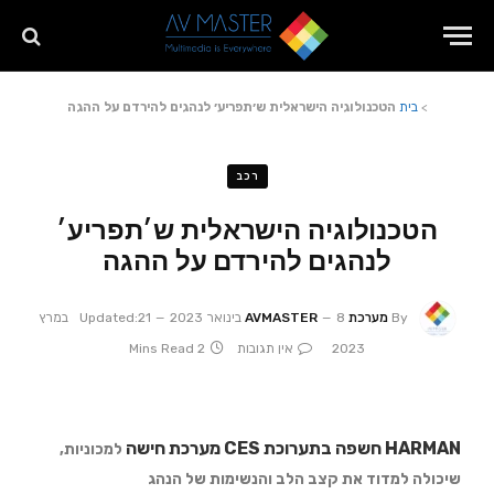
>
בית
הטכנולוגיה הישראלית ש׳תפריע׳ לנהגים להירדם על ההגה
רכב
הטכנולוגיה הישראלית ש׳תפריע׳
לנהגים להירדם על ההגה
By
מערכת AVMASTER
8 בינואר 2023
Updated:
21 במרץ
2023
אין תגובות
2 Mins Read
HARMAN חשפה בתערוכת CES מערכת חישה
למכוניות,
שיכולה למדוד את קצב הלב והנשימות של הנהג