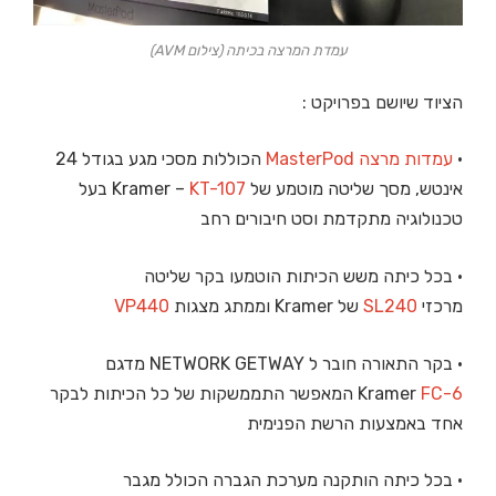
עמדת המרצה בכיתה (צילום AVM)
הציוד שיושם בפרויקט :
•
עמדות מרצה MasterPod
הכוללות מסכי מגע בגודל 24
אינטש, מסך שליטה מוטמע של Kramer –
KT-107
בעל
טכנולוגיה מתקדמת וסט חיבורים רחב
• בכל כיתה משש הכיתות הוטמעו בקר שליטה
מרכזי
SL240
של Kramer וממתג מצגות
VP440
• בקר התאורה חובר ל NETWORK GETWAY מדגם
FC-6
Kramer
המאפשר התממשקות של כל הכיתות לבקר
אחד באמצעות הרשת הפנימית
• בכל כיתה הותקנה מערכת הגברה הכולל מגבר