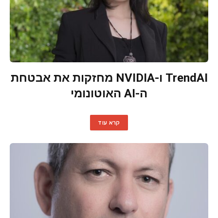
TrendAI ו-NVIDIA מחזקות את אבטחת
ה-AI האוטונומי
קרא עוד