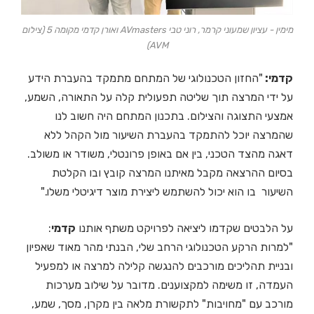
מימין - עציון שמעוני קרמר, רוני טבי AVmasters ואורן קדמי מקומה 5 (צילום
AVM)
קדמי:
"החזון הטכנולוגי של המתחם מתמקד בהעברת הידע
על ידי המרצה תוך שליטה תפעולית קלה על התאורה, השמע,
אמצעי התצוגה והצילום. בתכנון המתחם היה חשוב לנו
שהמרצה יוכל להתמקד בהעברת השיעור מול הקהל ללא
דאגה מהצד הטכני, בין אם באופן פרונטלי, משודר או משולב.
בסיום ההרצאה מקבל מאיתנו המרצה קובץ ובו הקלטת
השיעור בו הוא יכול להשתמש ליצירת מוצר דיגיטלי משלו."
על הלבטים שקדמו ליציאה לפרויקט משתף אותנו
קדמי
:
"למרות הרקע הטכנולוגי הרחב שלי, הבנתי מהר מאוד שאפיון
ובניית תהליכים מורכבים להנגשה קלילה למרצה או למפעיל
העמדה, זו משימה למקצוענים. מדובר על שילוב מערכות
מורכב עם "מחויבות" לתקשורת מלאה בין מקרן, מסך, שמע,