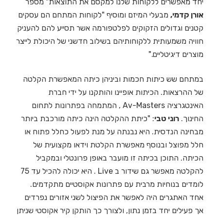
יחד מאפשרים ללקוחות שלנו למקסם את התוצאות" מספר
אורן קדמי,
מבעלי המיזם ומוסיף "לקוחות המתחם הם עסקים
קטנים וגדולים הזקוקים לפלטפורמה אשר תסייע להם להעניק
חוויה משמעותית ללקוחותיהם בשילוב חדשני של היכולת לייצר
מוצרים דיגיטליים."
במתחם שש כיתות חכמות וביניהן כיתה המאפשרת הקלטה
של ההרצאות. הכיתות אופיינו והותקנו על ידי חברת
האינטגרציה Av-Masters , המתמחה בפתרונות לתחום
החינוך.
רוני טבי
: "כיתת ההקלטה הינה כיתה מורכבת ביותר
מבחינה הנדסית. היא נבנתה על מנת לפעול כחלל פתוח או
חלל מפוצל ובנוסף מאפשרת הקלטת וידאו מקצועית של
הכיתה. התוכן בכיתה זו מועבר באופן פרונטלי ובמקביל
להקלטה מאפשר גם שידור ב Live . היא יכולה להכיל עד 75
לומדים בנוחיות מרבית עם פתרונות אקוסטיים מתקדמים.
אחד האתגרים היה לאפשר את הפיצול לשני אזורים נפרדים
אך פעילים יחד בזמן נתון, ולצורך כך הותקן קיר אקוסטי שניתן