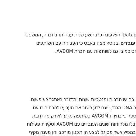
כשנשאל באבס על היתרונות שבעבודה עם מוצרי Datapath, הוא עונה כי בתשע שנות עבודתו בחברה, המשפט
עובדים
. בנוסף מציין באבס כי העבודה עם השותפים
כמובן גם לשותפות עם חברת AVCOM.
בה יש תרבות ומנטליות שונות, מדובר באתגר לא פשוט
ובעל חשיבות רבה. המשימה להשגת השותף המתאים ל DNA מחד, שגם ידע ליצור את הערוץ ולהרחיב בו את
הפעילות מאידך, חייבת להיות מדויקת ביותר. באבס מספר כי בחירת AVCOM כשותפה מגיע לא רק מהרחבת
הערוץ בישראל, אלא גם מחוות הדעת החיוביות שהתקבלו מלקוחות שונים העובדים עם AVCOM וסקירת פעילות
ביטחון כי מדובר במפיץ אשר מסוגל לבצע הן תכנון מורכב והן מענה מקיף