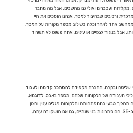
ור די פשוט ולדעתי מבריק: אנחנו המוח מאחורי מרכזי
 מקלדות ועכברים ואולי גם מחשבים, אבל מה מחבר
רכזית ורכיבים שבחיבור למסך, אנחנו הופכים את חיי
 ממחשב אחד לאחר וכלה בשילוב מספר מקורות על המסך.
ו, אבל בניגוד לגפיים או עיניים, אתה פשוט לא תשרוד
Datapat מתמקדת במרכזי שליטה ובקרה, החברה מקפידה להסתכל קדימה ולעבוד
ליכי העבודה של הלקוחות שלהם, מספר באבס. לדוגמא,
רה לתחום ה-KVM ופתרונות AVoIP, מהווה תהליך טבעי בהתפתחותה והלקוחות מגלים עניין ורצון
להטמיע את אותם פתרונות. הפתרונות שאנחנו רואים ב-ISE הם פתרונות בני שנתיים, גם אם הושקו זה עתה,