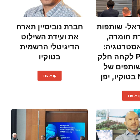
אל- שותפות
חברת נוביסיין תארח
 חומרה,
את ועידת השילוט
אסטרטגיה:
הדיגיטלי הרשמית
Primeview לקחה חלק
בטוקיו
ותפים של
ן
קרא עוד
רא עוד