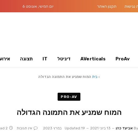
נגישות
תקנון האתר
יום חמישי, אוגוסט 6
ProAv
AVerticals
דיגיטל
IT
תצוגה
אירוע
>
בית
המוח שמניע את התמונה הגדולה
PRO-AV
המוח שמניע את התמונה הגדולה
B
אביעד כהן
13 ביוני 2021
19 במרץ 2023
Updated:
אין תגובות
2 Mins Read