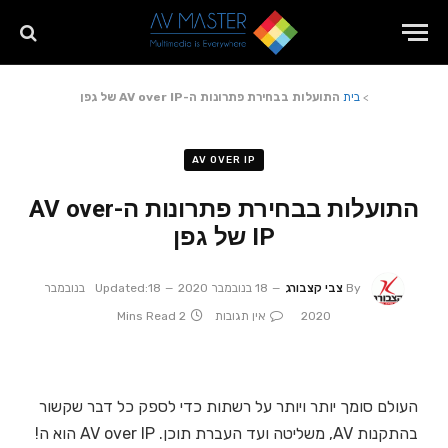
>
בית
התועלות בבחירת פתרונות ה-AV over IP של גפן
AV OVER IP
התועלות בבחירת פתרונות ה-AV over
IP של גפן
By
צבי קצבורג
18 בנובמבר 2020
Updated:
18 בנובמבר
2020
אין תגובות
2 Mins Read
העולם סומך יותר ויותר על רשתות כדי לספק כל דבר שקשור
בהתקנות AV, משליטה ועד העברת תוכן. AV over IP הוא ה!