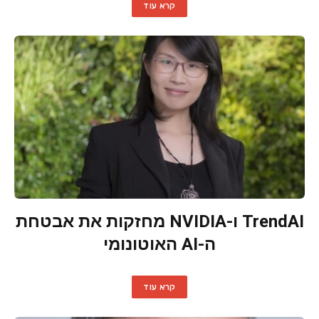
קרא עוד
TrendAI ו-NVIDIA מחזקות את אבטחת
ה-AI האוטונומי
קרא עוד