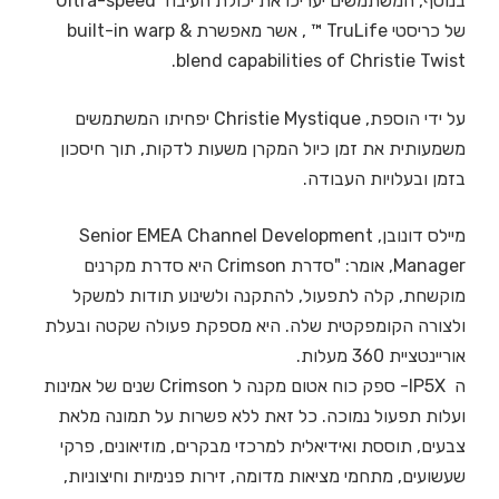
בנוסף, המשתמשים יעריכו את יכולת העיבוד Ultra-speed
של כריסטי TruLife ™ , אשר מאפשרת built-in warp &
blend capabilities of Christie Twist.
על ידי הוספת, Christie Mystique יפחיתו המשתמשים
משמעותית את זמן כיול המקרן משעות לדקות, תוך חיסכון
בזמן ובעלויות העבודה.
מיילס דונובן, Senior EMEA Channel Development
Manager, אומר: "סדרת Crimson היא סדרת מקרנים
מוקשחת, קלה לתפעול, להתקנה ולשינוע תודות למשקל
ולצורה הקומפקטית שלה. היא מספקת פעולה שקטה ובעלת
אוריינטציית 360 מעלות.
ה IP5X- ספק כוח אטום מקנה ל Crimson שנים של אמינות
ועלות תפעול נמוכה. כל זאת ללא פשרות על תמונה מלאת
צבעים, תוססת ואידיאלית למרכזי מבקרים, מוזיאונים, פרקי
שעשועים, מתחמי מציאות מדומה, זירות פנימיות וחיצוניות,