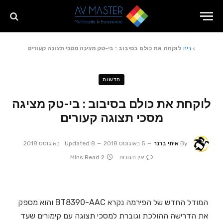
>
בית
לוקחת את כולם בסיבוב : בי-טק מציגה מסכי תצוגה קעורים
חדשות
לוקחת את כולם בסיבוב : בי-טק מציגה
מסכי תצוגה קעורים
By
איתי ברנר
5 באוגוסט 2018
8 באוגוסט 2018
Updated:
אין תגובות
2 Mins Read
המודל החדש של הפירמה נקרא BT8390-AAC והוא מספק
את הדרישה ההולכת וגוברת למסכי תצוגה עם קימורים שעד