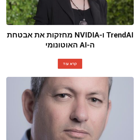
TrendAI ו-NVIDIA מחזקות את אבטחת
ה-AI האוטונומי
קרא עוד