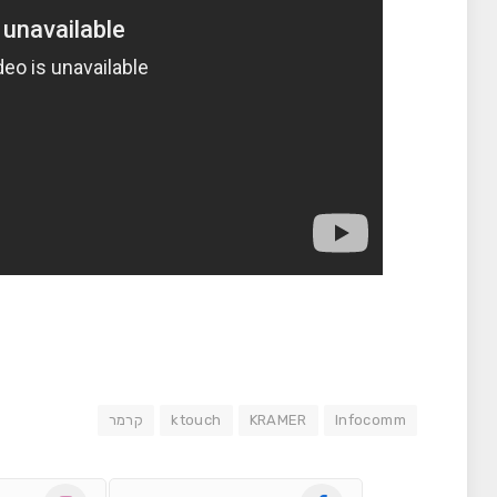
Infocomm
KRAMER
ktouch
קרמר