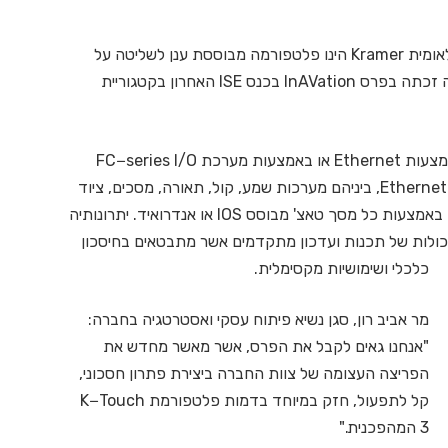
פתרון K−Touch 3 של יצרנית ה-AV הישראלית – הבינלאומית Kramer הינו פלטפורמה מבוססת ענן לשליטה על
מגוון התקנים בחדרי ישיבות, משרדים ועוד. הפלטפורמה זכתה בפרס InAVation בכנס ISE האחרון בקטגוריית
הפלפורמה מאפשרת שליטה על 100 התקנים שונים באמצעות Ethernet או באמצעות מערכת FC−series I/O
connectivity / מוצרי צד ג' להתקנים שאינם מבוססי Ethernet, ביניהם מערכות שמע, קול, תאורה, מסכים, ציוד
אודיו וידאו, HVAC ועוד, ובמספר חדרים או אתרים וזאת באמצעות כל מסך טאצ' מבוסס IOS או אנדרואיד. יתרונותיה
יכולות של תכנ
ות ועדכון מתקדמים אשר מתבטאים בחיסכון
כלכלי ושימושיות מקסימלית.
מר אביב רון, סגן נשיא פיתוח עסקי ואסטרטגיה בחברה:
"אנחנו גאים לקבל את הפרס, אשר מאשר מחדש את
הפריצה העצומה של צוות החברה ביצירת פתרון חסכוני,
קל לתפעול, חזק במיוחד בדמות פלטפורמת K−Touch
3 המהפכנית."