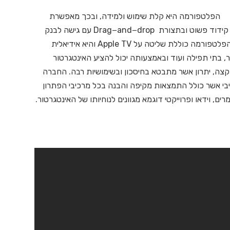
הפלטפורמה היא קלת שימוש ולמידה, ובכך מאפשרת
לאינטגרטורים לתכנת את המערכת במהירות באמצעות קידוד פשוט ובתצורת Drag−and−drop עם גישה לבנק
של מעל 1000 דרייברים ועשרות מודולים שונים ליישום. הפלטפורמה כוללת שליטה על Apple TV והיא אידיאלית
מוסדות בידור, בתי תפילה ועוד ובאמצעותה יכול להציע האינטגרטור
קצה, יתרון אשר מתבטא בחיסכון ובשימושיות רבה. החברה
י אשר כולל התמצאות מקיפה והבנה בכל מרכיבי הפתרון
ם, וידאו ופרוייקטי דוגמא מגוונים לנוחיותו של האינטגרטור.