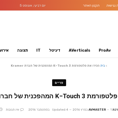
נגישות
תקנון האתר
יום רביעי, אוגוסט 5
ProAv
AVerticals
דיגיטל
IT
תצוגה
אירוע
>
בית
הכירו את פלטפורמת K−Touch 3 המהפכנית של חברת Kramer
פריים
K−To המהפכנית של חברת Kramer
AVMASTER
1 במרץ 2016
4 בספטמבר 2016
Updated:
אין תגובות