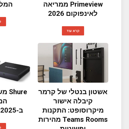
Primeview ממריאה
המלא
לאינפוקום 2026
ק
קרא עוד
אשטון בנטלי של קרמר
hure
קיבלה אישור
המ
מיקרוסופט: התקנות
ב‑InfoComm 2025
Teams Rooms מהירות
ופשוטות
ק