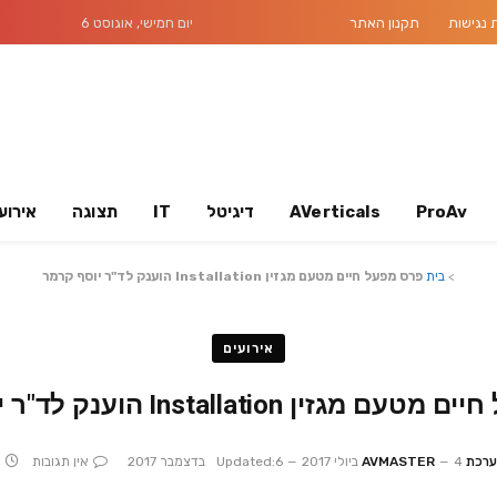
נגישות
תקנון האתר
יום חמישי, אוגוסט 6
ProAv
AVerticals
דיגיטל
IT
תצוגה
אירוע
>
בית
פרס מפעל חיים מטעם מגזין Installation הוענק לד"ר יוסף קרמר
אירועים
זין Installation הוענק לד"ר יוסף קרמר
כת AVMASTER
4 ביולי 2017
6 בדצמבר 2017
Updated:
אין תגובות