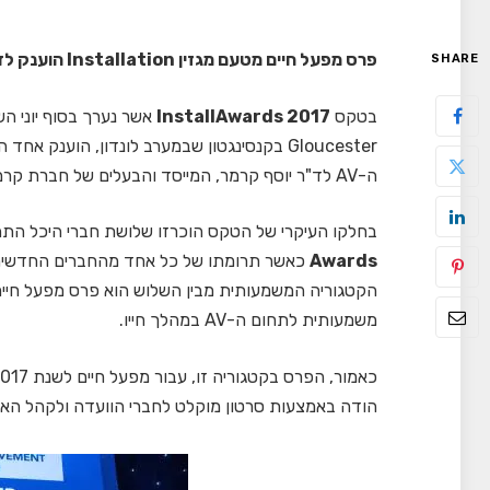
פרס מפעל חיים מטעם מגזין Installation הוענק לד"ר יוסף קרמר
SHARE
בטקס
InstallAwards 2017
Gloucester בקנסינגטון שבמערב לונדון, הוענק
ה-AV לד"ר יוסף קרמר, המייסד והבעלים של חברת קרמר אלקטרוניקה.
בחלקו העיקרי של הטקס הוכרזו שלושת חברי היכל ה
Awards
כאשר תרומתו של כל אחד מהחברים החדשים 
הקטגוריה המשמעותית מבין השלוש הוא פרס מפעל חיי
משמעותית לתחום ה-AV במהלך חייו.
הודה באמצעות סרטון מוקלט לחברי הוועדה ולקהל האורח