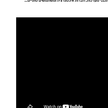
תכנני מערכות, חברות אינטגרציה ומשתמשים סופיים…