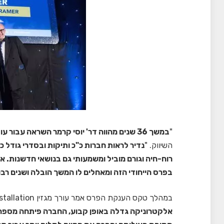
"
במשך 36 שנים מהווה דר' יוסי קרמר השראה עבור עובדי חברת קרמר ולקוחותיה
השיווק. "
נדיר לראות חברות כ"כ ותיקות ובסדרי גודל
רוח-חיה וגורם מוביל ומשמעותי גם בנושאי חדשנות. אנ
בפרס הייחודי הזה ומאחלים לו המשך הובלה ושנים רב
במהלך טקס הענקת הפרס אמר עורך מגזין Installation פאדי בייקר (Paddy Baker: "