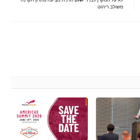
לא על המקרן לבדו: DNP הדנית מציעה פתרון הקרנה
משולב ריהוט