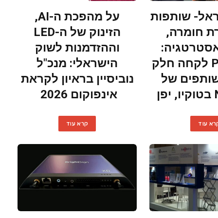
אל- שותפות
על מהפכת ה-AI,
 חומרה,
הזינוק של ה-LED
אסטרטגיה:
וההזדמנות לשוק
Primeview לקחה חלק
הישראלי: מנכ"ל
ותפים של
נוביסיין בראיון לקראת
ן
אינפוקום 2026
רא עוד
קרא עוד