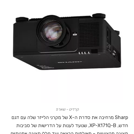
קרדיט - שארפ
Sharp מרחיבה את סדרת ה-X של מקרני הלייזר שלה עם דגם
חדש, XP-X171Q-B, שנועד לענות על הדרישות של סביבות
תצוגה מקצועיות – מאולמות הרצאה ועד חללי תצוגה אמנותיים.