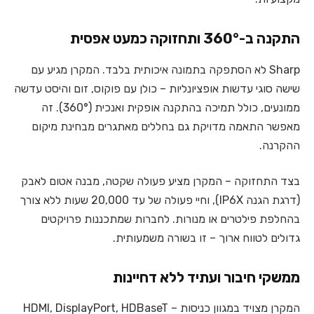
התקנה ב-360° ותחזוקה כמעט אפסית
Sharp לא הסתפקה בתמונה איכותית בלבד. המקרן מגיע עם
שישה סוגי עדשות אופציונליות – כולן עם פוקוס, זום והיסט עדשה
ממונעים, כולל תמיכה בהתקנה אופקית ואנכית (360°). זה
מאפשר התאמה מדויקת גם בחללים מאתגרים מבחינת מיקום
ההקרנה.
בצד התחזוקה – המקרן מציע פעולה שקטה, מבנה אטום לאבק
(דרגת הגנה IP6X), וחיי פעולה של עד 20,000 שעות ללא צורך
בהחלפת פילטרים או מנורות. לחברות שמתכננות פרויקטים
גדולים לטווח ארוך – זו בשורה משמעותית.
ממשקי חיבור ועתיד ללא דחיינות
המקרן מצויד במגוון כניסות – HDMI, DisplayPort, HDBaseT