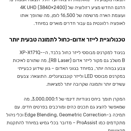
הדגם החדש מציע רזולוציה של 4K UHD (3840×2400)
ועוצמת הארה מרשימה של 16,500 לומן, מה שהופך אותו
לאופציה רלוונטית גם עבור חדרים מוארים במיוחד.
טכנולוגיית לייזר אדום-כחול לתמונה טבעית יותר
בניגוד למקרנים מבוססי לייזר כחול בלבד, ה-
XP-X171Q-
B
משלב גם מקור לייזר אדום (RB Laser), מה שתורם לאיכות
צבע גבוהה יותר, במיוחד בגווני האדום – גוון שידוע כבעייתי
במקרנים מבוססי LED ולייזר קונבנציונליים. התוצאה: צבעים
עשירים יותר ותמונה שקרובה יותר למציאות.
המקרן תומך ביחס ניגודיות דינמי של 3,000,000:1, מה
שמאפשר להציג גם תכנים כהים ומורכבים בפרטים חדים. עם
תמיכה ב-Edge Blending, Geometric Correction וכלי ניהול
מתקדמים כמו ProAssist – מדובר בכלי גמיש במיוחד להתקנות
מקצועיות.