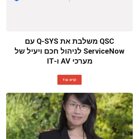
QSC משלבת את Q-SYS עם
ServiceNow לניהול חכם ויעיל של
מערכי AV ו-IT
קרא עוד