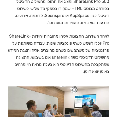
ShareLink Pro 500 ומציג את התוכן מהשילוט הדיגיטלי
בפורמט מבוסס HTML שמקורו בספקי צד שלישי לשילוט
דיגיטלי כגון AppSpace או Seenspire. לדוגמה, אירועים,
הודעות, מצב מזג האוויר והתנועה וכו'.
לאחר השדרוג, התצוגות אליהן מחוברות יחידות -ShareLink
Pro יוכלו לשמש לשתי פונקציות שונות: עבודה משותפת על
פרזנטציות של משתמשים כשהם מחוברים אליה והצגת המידע
מהשילוט הדיגיטלי כשה sharelink אינו בשימוש. התצוגה
שמתקבלת מהשילוט הדיגיטלי היא בעלת מראה חי ומרהיב
באופן יוצא דופן.