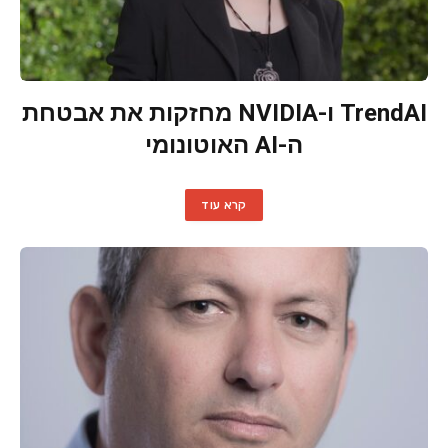
TrendAI ו-NVIDIA מחזקות את אבטחת
ה-AI האוטונומי
קרא עוד