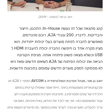
יואב גן מור (תמונה - AVM)
קינג מתגאה שכל זה נעשה In-House; התכנון, הייצור
והבדיקות. לדבריו, 200 עובדי AJA, רובם מהנדסים,
מאפשרים לחברה לפתח מוצרים בעלי יכולות ייחודיות. הוא
מציין מקרה אחד בו חיפשה החברה יכולת להעברת HDMI ל
USB וכשלא מצאה פשוט פיתחה אותה. מגיפת הקורונה
הביאה את יכולות הפיתוח של AJA לשיאים חדשים ומאז היא
לא מפסיקה לספק מוצרים חדשים עמוסים בתכונות חדשניות.
יואב גן מור, מנהל חטיבת המולטימדיה ב AVCOM
הוסיף: ל AJA יש
פונקציונאליות משמעותית ביותר, הייתי אומר שאפילו קריטית בתחום
הלכידה של עולם הסטרימינג. פתרונות היצרנית מספקים מענה רחב
עבור המשתמש כמו- איך אני לוכד את הוידאו, באילו איכויות, האם אני
צריך להקליט, האם יש צורך לערוך אותו בהמשך, מה מייעדים לעשות איתו