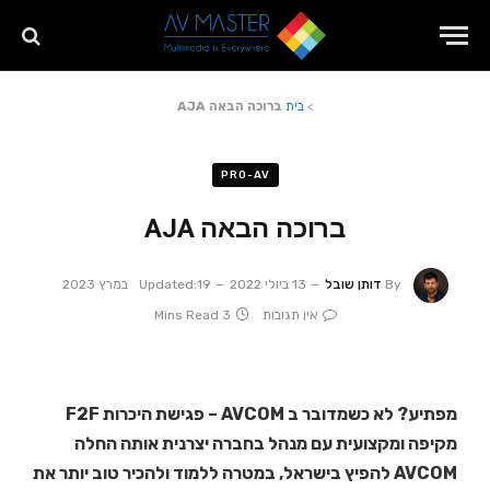
>
בית
ברוכה הבאה AJA
PRO-AV
ברוכה הבאה AJA
By
דותן שובל
13 ביולי 2022
19 במרץ 2023
Updated:
אין תגובות
3 Mins Read
מפתיע? לא כשמדובר ב AVCOM – פגישת היכרות F2F
מקיפה ומקצועית עם מנהל בחברה יצרנית אותה החלה
AVCOM להפיץ בישראל, במטרה ללמוד ולהכיר טוב יותר את