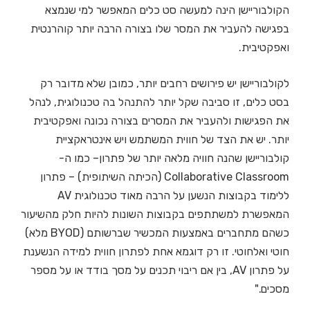
הקולבוריישן הינה למעשה סט כלים המאפשר למי שנמצא
בפגישה להעביר את המסר שלו בצורה הרבה יותר קוהרנטית
ואפקטיבית.
לקולבוריישן יש פירושים רחבים יותר, כמובן שלא מדובר רק
בסט כלים, זו סביבה שקל יותר להתנהל בה טכנולוגית, לנהל
את הפגישות ולהעביר את המסרים בצורה נכונה ואפקטיבית
יותר. יש את הצד של חווית המשתמש ויש אינטראקציית
קולבוריישן שהנה חוויה מלאה יותר של פתרון– כמו ה-
Collaborative Classroom (הכיתה השיתופית) – פתרון
ללימוד בקבוצות הנשען על הרבה מאוד טכנולוגית AV
המאפשרת למשתתפים בקבוצות השונות להיות חלק מהשיעור
כשהם מתחברים באמצעות המכשיר שברשותם (BYOD מלא)
חוטי ואלחוטי. זו רק דוגמא אחת לפתרון חווית למידה הנשענת
על פתרון AV, בין אם ריבוי תכנים על מסך בודד או על מספר
מסכים."