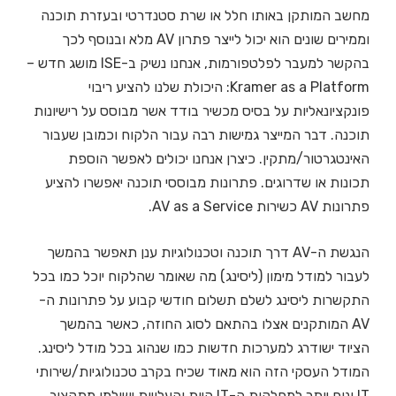
מחשב המותקן באותו חלל או שרת סטנדרטי ובעזרת תוכנה
וממירים שונים הוא יכול לייצר פתרון AV מלא ובנוסף לכך
בהקשר למעבר לפלטפורמות, אנחנו נשיק ב-ISE מושג חדש –
Kramer as a Platform: היכולת שלנו להציע ריבוי
פונקציונאליות על בסיס מכשיר בודד אשר מבוסס על רישיונות
תוכנה. דבר המייצר גמישות רבה עבור הלקוח וכמובן שעבור
האינטגרטור/מתקין. כיצרן אנחנו יכולים לאפשר הוספת
תכונות או שדרוגים. פתרונות מבוססי תוכנה יאפשרו להציע
פתרונות AV כשירות AV as a Service.
הנגשת ה-AV דרך תוכנה וטכנולוגיות ענן תאפשר בהמשך
לעבור למודל מימון (ליסינג) מה שאומר שהלקוח יוכל כמו בכל
התקשרות ליסינג לשלם תשלום חודשי קבוע על פתרונות ה-
AV המותקנים אצלו בהתאם לסוג החוזה, כאשר בהמשך
הציוד ישודרג למערכות חדשות כמו שנהוג בכל מודל ליסינג.
המודל העסקי הזה הוא מאוד שכיח בקרב טכנולוגיות/שירותי
IT ונוח יותר למחלקות ה-IT היות והעלויות ישולמו מתקציב