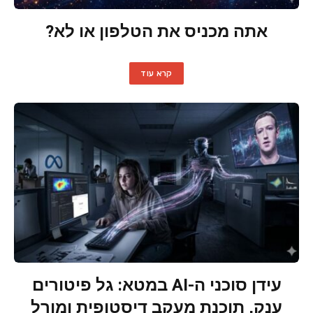
אתה מכניס את הטלפון או לא?
קרא עוד
עידן סוכני ה-AI במטא: גל פיטורים
ענק, תוכנת מעקב דיסטופית ומורל