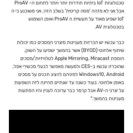
טכנולוגיות IoT ביתיות חודרות יותר ויותר לתחום ה- ProAV
אבל אני לא מזהה 'מסה קריטית' בשלב הזה. אני משוכנע כי ה
IoT ישפיע מאוד על תעשיית ה ProAV ואופן השימוש
בטכנולוגית AV.
כבר עכשיו יש הכרזות מעניינות מיצרני המסכים כמו יכולות
שיתוף אלחוטי (BYOD) אשר בהמשך ישפיעו על השוק.
הוספת Apple Mirroring, Miracast לטלוויזיות/מסכים
שהוכרזו עכשיו ב-CES ולמעשה מאפשר לבעלי מכשירי אפל,
Windows10, Android למיניהם להציג תכנים על מסכים
באופן אלחוטי. בעוד כשנה עד שנתיים תהיינה לזה השפעות
על יצרני ה-AV אבל קרמר כבר ערוכה לעניין והיו הפתעות
מעניינות בהמשך."