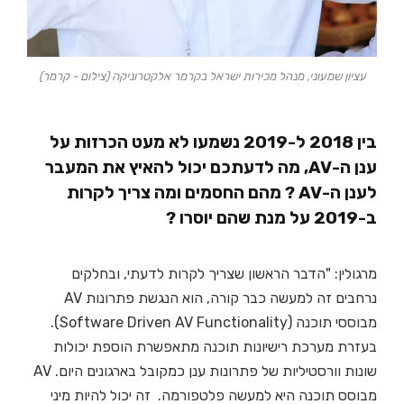
עציון שמעוני, מנהל מכירות ישראל בקרמר אלקטרוניקה (צילום - קרמר)
בין 2018 ל-2019 נשמעו לא מעט הכרזות על
ענן ה-AV, מה לדעתכם יכול להאיץ את המעבר
לענן ה-AV ? מהם החסמים ומה צריך לקרות
ב-2019 על מנת שהם יוסרו ?
מרגולין: "הדבר הראשון שצריך לקרות לדעתי, ובחלקים
נרחבים זה למעשה כבר קורה, הוא הנגשת פתרונות AV
מבוססי תוכנה (Software Driven AV Functionality).
בעזרת מערכת רישיונות תוכנה מתאפשרת הוספת יכולות
שונות וורסטיליות של פתרונות ענן כמקובל בארגונים היום. AV
מבוסס תוכנה היא למעשה פלטפורמה. זה יכול להיות מיני