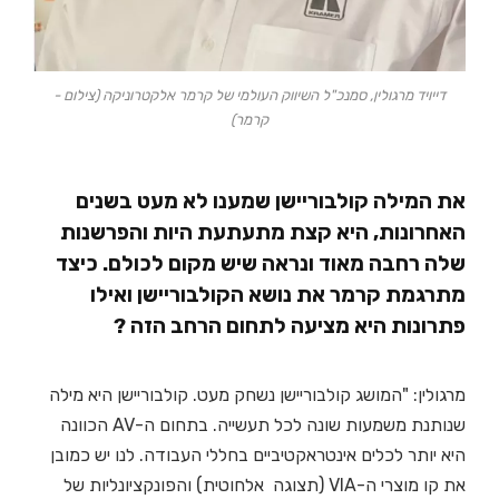
דייויד מרגולין, סמנכ"ל השיווק העולמי של קרמר אלקטרוניקה (צילום -
קרמר)
את המילה קולבוריישן שמענו לא מעט בשנים
האחרונות, היא קצת מתעתעת היות והפרשנות
שלה רחבה מאוד ונראה שיש מקום לכולם. כיצד
מתרגמת קרמר את נושא הקולבוריישן ואילו
פתרונות היא מציעה לתחום הרחב הזה ?
מרגולין: "המושג קולבוריישן נשחק מעט. קולבוריישן היא מילה
שנותנת משמעות שונה לכל תעשייה. בתחום ה-AV הכוונה
היא יותר לכלים אינטראקטיביים בחללי העבודה. לנו יש כמובן
את קו מוצרי ה-VIA (תצוגה אלחוטית) והפונקציונליות של