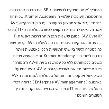
מרגולין: "אנחנו משיקים לראשונה ב ISE את תכנית ההדרכות
וההסמכות העולמית שלנו- ה Kramer Academy, שפותחה
במיוחד עבור אנשי מקצוע בתעשייה עם מיקוד במקצועני AV
אשר מעוניינים לחצות את הקווים לכיוון טכנולוגיות ה-IT (קורסי
AV Over IP). כמובן שיש את תכנית ההדרכות לאנשי ה-IT
בה אנחנו מספקים מעטפת הדרכה לעולם ה-AV. קרמר שמה
לה למטרה לגשר בין שתי התעשיות הללו באמצעות אותה
תכנית לימודית – Kramer Academy, והיא למעשה שירות
משלים ללקוחותינו ללא כל עלות. נציג את ה-AV ה'מסורתי'
לצד תפיסות חדשות לארכיטקטורת ה-AV. נשים דגש על
נושא ניהול אפקטיבי ומרחוק של טכנולוגיות/פתרונות ה-AV
בארגונים ( Enterprise AV management ) בדומה לכלי
ניהול של פתרונות IT וכמובן אינטגרציה מהודקת יותר בין
המוצרים השונים."