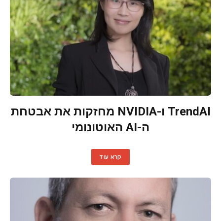
TrendAI ו-NVIDIA מחזקות את אבטחת
ה-AI האוטונומי
קרא עוד