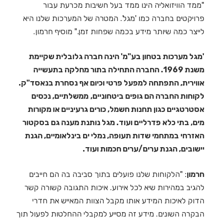
"ממד הוויזואליה הינו ממד בעל חשיבות מכרעת עבור
פרויקטים בחברה כמו 'מגל'. המטרה של המערכות שלנו היא
לייצר כמה שיותר מידע בכמה שפחות זמן." מוסיף חרמון.
'מגל מערכות בטחון בע"מ' הינה חברה גלובלית שקיימת
משנת 1969. החברה התחילה בתור מחלקה בתעשייה
אווירית, התפתחה למפעל פרטי וכיום אף נסחרת בנאסד"ק.
לקוחות החברה הם גופים ביטחוניים,
ממשלתיים, נכסים
אסטרטגיים כגון תחנות חשמל, כורים גרעיניים או מקורות
מים, בתי כלא פדרליים ועוד. מגל נותנת מענה גם בסקטור
האזרחי במתחמי שדות תעופה, נמלי ים בינלאומיים, הגנת
יישובים, הגנת ערים/ערים חכמות ועוד.
חרמון
: "הלקוחות שלנו פועלים בתוך סביבה בה הם חייבים
להגיב במהירות שיא לכל אירוע. איכות התגובה קשורה קשר
הדוק לאיכות המידע אותו מקבל הצוות המאייש את חדרי
הבקרה השונים. מידע זה מסייע למקבלי ההחלטות לפעול תוך