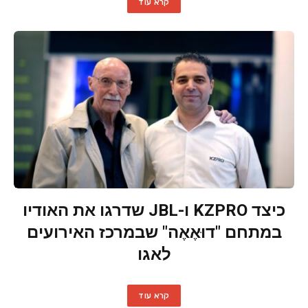
קרא עוד
כיצד KZPRO ו-JBL שדרגו את האודיו
במתחם "דוּאֶאֶה" שבמרכז האירועים
לאגו
קרא עוד