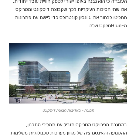
העובדה כי הוא נבנה באופן ייעודי לספק חוויית עובד ייחודית,
אלו שתי הסיבות העיקריות לכך שקבוצת דיסקונט ומטריקס
החליטו לבחור את ג'ונסון קונטרולס כדי ליישם את פתרונות
ה-OpenBlue שלה.
תמונה - באדיבות קבוצת דיסקונט
במסגרת הפרויקט מטריקס תוביל את תהליכי התכנון,
ההטמעה והאינטגרציה של מגוון מערכות טכנולוגיות משלימות