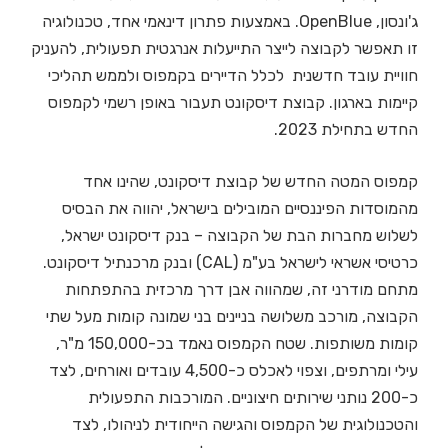
ג'ונסון, OpenBlue. באמצעות פתרון דינאמי אחד, טכנולוגיה
זו תאפשר לקבוצה לייצר התייעלות אנרגטית תפעולית, להעניק
חוויית עובד חדשנית לכלל הדיירים בקמפוס ולממש תהליכי
קיימות בארגון. קבוצת דיסקונט תעבור באופן רשמי לקמפוס
החדש בתחילת 2023.
קמפוס המטה החדש של קבוצת דיסקונט, שהינו אחד
מהמוסדות הפיננסיים המובילים בישראל, יהווה את הבסיס
לשלוש מחברות הבת של הקבוצה – בנק דיסקונט ישראל,
כרטיסי אשראי לישראל בע"מ (CAL) ובנק מרכנתיל דיסקונט.
מתחם מודרני זה, שמהווה אבן דרך מרכזית בהתפתחות
הקבוצה, מורכב משלושה בניינים בני שמונה קומות מעל שתי
קומות משותפות. שטח הקמפוס נאמד בכ-150,000 מ"ר,
עילי ומרתפים, וצפוי לאכלס כ-4,500 עובדים ואורחים, לצד
כ-200 נותני שירותים חיצוניים. המורכבות התפעולית
והטכנולוגית של הקמפוס והגישה הייחודית לניהולו, לצד