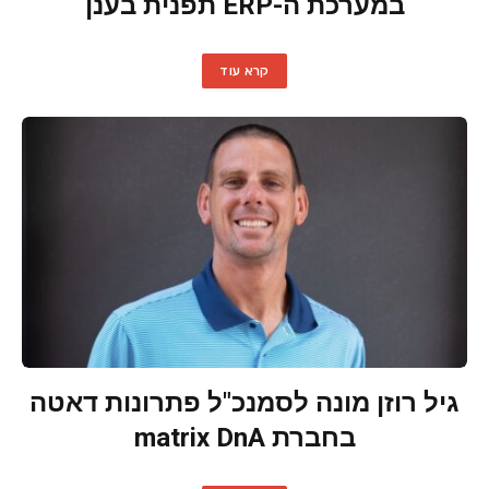
במערכת ה-ERP תפנית בענן
קרא עוד
גיל רוזן מונה לסמנכ"ל פתרונות דאטה
בחברת matrix DnA