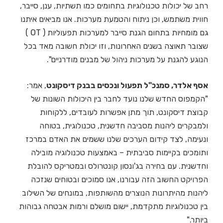
רחב של יכולות טכנולוגיות בתחומים כמו תשתיות, ענן, סייבר,
חווית משתמש, וכן ניתוח והטמעת מערכות. אנו מביאים איתנו
גם מומחיות בתחום הגנת סייבר למערכות תפעוליות ( OT )
שצובר תאוצה בשנים האחרונות, וזו יכולת חשובה מאד בכל
הנוגע להגנת על מערכות ניהול של מבנים מודרניים".
אסף אלדר, סמנכ"ל תפעול ונכסים בבנק דיסקונט
, אמר:
"הקמפוס החדש שלנו נועד לחבר בין היכולות השונות של
קבוצת דיסקונט, תוך מתן אפשרות לעובדים, ללקוחות
ולמבקרים ליהנות מסביבה חדשנית, טכנולוגית, בטוחה
ונעימה, לצד קידום הערכים שלנו ששמים את האדם במרכז
ותומכים בקיימות סביבתית – באמצעות טכנולוגיה מובילה
וחדשנית. עם בחירה בג'ונסון קונטרולס ובמטריקס להובלת
הפרויקט החשוב הזה עבורנו, אנו סמוכים ובטוחים שנזכה
ליהנות מהיתרונות הנוצרים מהשותפות, במונחים של השילוב
בין טכנולוגיות מתקדמת, יישום מושלם ורמות אבטחה גבוהות
ביותר."