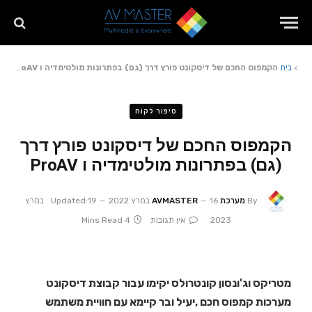
>
בית
הקמפוס החכם של דיסקונט פורץ דרך (גם) בפתרונות מולטימדיה ו ProAV
סיפור לקוח
הקמפוס החכם של דיסקונט פורץ דרך
(גם) בפתרונות מולטימדיה ו ProAV
By
מערכת AVMASTER
16 במרץ 2022
Updated:
19 במרץ
2023
אין תגובות
4 Mins Read
מטריקס וג'ונסון קונטרולס יקימו עבור קבוצת דיסקונט
מערכות קמפוס חכם ,יעיל ובר קיימא עם חוויית משתמש