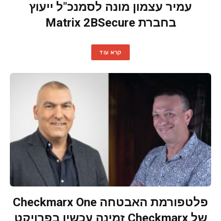
עמיר עצמון מונה לסמנכ"ל ייעוץ
בחברת Matrix 2BSecure
קרא עוד
פלטפורמת האבטחה Checkmarx One
של Checkmarx זמינה עכשיו בפרויקט