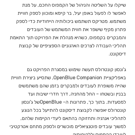
שייקלו על השליטה והניהול של הקמפוס החכם, על מנת
לאפשר לו לפעול באופן יעיל, בר קיימא ומוכוון לספק חוויית
משתמש. מטריקס תשתמש ביכולותיה הייחודיות כדי לספק
פתרון מקיף שישפר את חווית המשתמש של העובדים
והמבקרים בקמפוס, כשהיא מנהלת את הפרויקט תוך התאמת
תהליכי העבודה לצרכים הארגוניים הספציפיים של קבוצת
דיסקונט.
ג'ונסון קונטרולס תעשה שימוש במסגרת הפרויקט גם
באפליקציית OpenBlue Companion, שתסייע ביצירת חוויית
שהייה משופרת לעובדים ולמבקרים בזמן שהם משתמשים
בבניין ובשטחו – החל מהחניה, דרך חדרי ישיבות ועד
למסעדות. בתוך כך, פתרונות ה- OpenBlueשל ג'ונסון
קונטרולס יאפשרו לקבוצת דיסקונט להתייעל בכל הנוגע
לתהליכי אנרגיה ותחזוקה בהתאם ליעדי הקיימות שלהם,
למשוך עובדים פוטנציאליים מוכשרים ולספק מתחם אטרקטיבי
לעובדי הקמפוס וללקוחותיה.