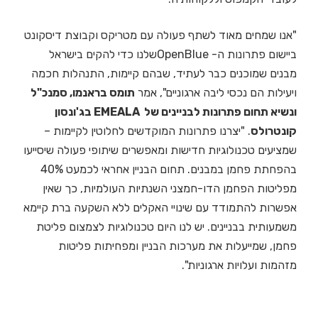
"אנו שמחים מאוד לשתף פעולה עם מטריקס וקבוצת דיסקונט
ביישום פתרונות ה- OpenBlueשלנו כדי להקים בישראל
מבנים שמוכנים כבר לעתיד, שבהם קיימות, התנהלות חכמה
ויעילות הם נכסי ליבה ארגוניים", אמר
תומס בראנמו, סמנכ"ל
ונשיא תחום פתרונות לבניינים של EMEALA בג'ונסון
קונטרולס
. "יצרנו פתרונות המוקדשים לחלוטין לקיימות –
שמציעים טכנולוגיות חדישות ומאפשרים שיתופי פעולה שיסייעו
בהפחתת פחמן במבנים. תחום הבניין אחראי לכמעט 40%
מפליטות הפחמן הדו-חמצני השנתיות העולמיות, כך שאין
אפשרות להתמודד עם שינויי האקלים ללא השקעה ברת קיימא
משמעותית בבניינים. יש לנו היום טכנולוגיות לצמצום פליטת
פחמן, שמייעלות את מערכות הבניין ומפחיתות פליטות
מזהמות ועלויות ארגוניות".