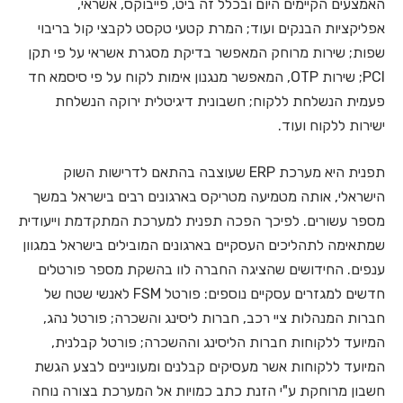
האמצעים הקיימים היום ובכלל זה ביט, פייבוקס, אשראי,
אפליקציות הבנקים ועוד; המרת קטעי טקסט לקבצי קול בריבוי
שפות; שירות מרוחק המאפשר בדיקת מסגרת אשראי על פי תקן
PCI; שירות OTP, המאפשר מנגנון אימות לקוח על פי סיסמא חד
פעמית הנשלחת ללקוח; חשבונית דיגיטלית ירוקה הנשלחת
ישירות ללקוח ועוד.
תפנית היא מערכת ERP שעוצבה בהתאם לדרישות השוק
הישראלי, אותה מטמיעה מטריקס בארגונים רבים בישראל במשך
מספר עשורים. לפיכך הפכה תפנית למערכת המתקדמת וייעודית
שמתאימה לתהליכים העסקיים בארגונים המובילים בישראל במגוון
ענפים. החידושים שהציגה החברה לוו בהשקת מספר פורטלים
חדשים למגזרים עסקיים נוספים: פורטל FSM לאנשי שטח של
חברות המנהלות ציי רכב, חברות ליסינג והשכרה; פורטל נהג,
המיועד ללקוחות חברות הליסינג וההשכרה; פורטל קבלנית,
המיועד ללקוחות אשר מעסיקים קבלנים ומעוניינים לבצע הגשת
חשבון מרוחקת ע"י הזנת כתב כמויות אל המערכת בצורה נוחה