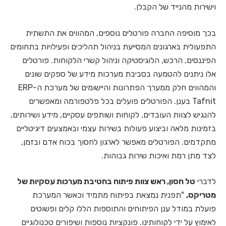
וישירות מהנייד של הקבלן.
בכך מוסיפה החברה פורטלים נוספים, המהווים את התשתית
התפעולית בארגונים המסייעת בניהול תהליכים ופעילויות בתחומים
הפיננסים, הרכש, הלוגיסטיקה וניהול קשרי הלקוחות. פורטלים
אלו ניתנים להטמעה בסביבת מערכות מידע של ספקים שונים
והמהווים חלק ממערך הפתרונות והיישומים של מערכת ה-ERP
Tafnit בענן. הפורטלים פועלים בכל פלטפורמה ומאפשרים
להנגיש לצוות העובדים, לקוחות ושותפים עסקיים, מידע ושירותים,
בזמינות מלאה וביצוע פעולות בשירות עצמי ובאמצעים דיגיטליים
מתקדמים. הפורטלים מאפשר לארגון לחסוך בכוח אדם ובזמן,
לצד מתן רמת ואיכות שירות גבוהות.
לדברי
טל חסון, ראש צוות פיתוח בחטיבת מערכות עסקיות של
מטריקס,
"תפנית נמצאת בפיתוח מתמיד וכאשר המערכת
פועלת במודל ענן הפיתוחים והתוספות הללו קלים ופשוטים
לאימוץ על ידי לקוחותינו. פונקציות נוספות ושיפורים טכנולוגיים