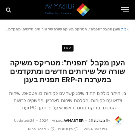
>
בית
הענן מקבל "תפנית": מטריקס משיקה שורה של שירותים חדשים ומתקדמים במערכת ה-ERP תפנית בענן
ERP
הענן מקבל "תפנית": מטריקס משיקה
שורה של שירותים חדשים ומתקדמים
במערכת ה-ERP תפנית בענן
בין היתר כוללים החידושים: קשר עם לקוחות בוואטסאפ, שיחות
וידאו עם לקוחות, הקלטת שיחות לארכיון, ממשקים לרשות
המסים, בדיקת מסגרת אשראי על פי תקן PCI ועוד.
By
מערכת AVMASTER
25 בפברואר 2024
26
Updated:
בפברואר 2024
אין תגובות
3 Mins Read