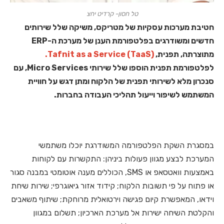
טל חסון- קרדיט יחצ
חטיבת מערכות עסקיות של מטריקס, משיקה שלל שירותים
חדשים ומשודרגים בפלטפורמת הענן של מערכת ה-ERP
מתוצרתה, תפנית,
Tafnit as a Service (TaaS).
לפלטפורמת תפנית הוספו שלל שירותי Micro Services, עם
סנכרון מלא לשירותי תפנית של הלקוח ומתן דגש על חוויית
המשתמש לשיפור וייעול תהליכי העבודה בחברות.
במסגרת השקת הפלטפורמה המשודרגת יוכלו משתמשי
המערכת לבצע מגוון פעולות ביניהן: התקשרות עם לקוחות
באמצעות וואטסאפ או SMS, הכוללים מענה אוטומטי במבנה סגור
או פתוח על פי תשובות הלקוח; קידוד אזור גיאוגרפי; שירות שיחת
וידאו, המאפשרת קיום פגישה וירטואלית מרוחקת; שיתוף משאבים
והקלטת השיחה ישירות אל מערכת הארכיון; תשלום במגוון