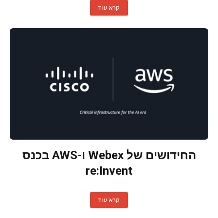
קרא עוד
החידושים של Webex ו-AWS בכנס
re:Invent
קרא עוד