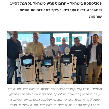
Robotics בישראל – הרובוט מגיע לישראל על מנת לסייע
ולתגבר עובדות ועובדים, בעיקר בעבודות מונוטוניות
שוחקות
משמאל - יונה בקלצ'וק מנהל מכירות אסטרטגיות, מטריקס מוצרי תוכנה יריב
ענבר, מנהל אגף זמן-אמת ואנליטיקה, מטריקס מוצרי תוכנה מרטין גורדון,
סמנכ"ל פיתוח ומוצרים ומייסד משותף, אנלימטד רובוטיקס אורן שטיינברג,
מנהל לקוחות מגזר ציבורי ורפואה, מטריקס מוצרי תוכנה אלעד לוי, מנהל