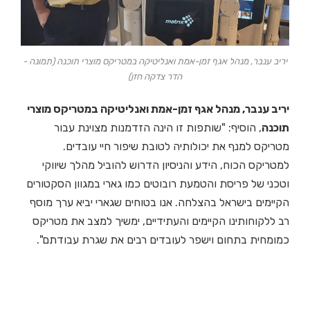
יריב ענבר, מנהל אגף זמן-אמת ואנליטיקה במטריקס מוצרי תוכנה (תמונה -
הדר צדקה חזן)
יריב ענבר, מנהל אגף זמן-אמת ואנליטיקה במטריקס מוצרי
תוכנה
, הוסיף: "שותפות זו הינה הזדמנות מצוינת עבור
מטריקס למנף את יכולותיה לטובת שיפור חיי עובדים.
למטריקס הכוח, הידע והניסיון הדרוש להוביל מהלך שיווקי
וטכני של פריסת והטמעת רובוטים כמו גארי במגוון הסקטורים
הקיימים בישראל בהצלחה. אנו בטוחים שגארי יביא ערך מוסף
רב ללקוחותינו הקיימים והעתידיים, ימשיך למצב את מטריקס
כמומחית בתחום וישפר לעובדים רבים את שגרת עבודתם".