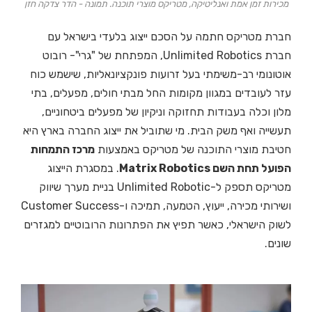
מכירות זמן אמת ואנליטיקה, מטריקס מוצרי תוכנה. תמונה - הדר צדקה חזן
חברת מטריקס חתמה על הסכם ייצוג בלעדי בישראל עם
חברת Unlimited Robotics, המפתחת של "גרי"- רובוט
אוטונומי רב-משימתי בעל זרועות פונקציונאליות, שישמש כוח
עזר לעובדים במגוון מקומות החל מבתי חולים, מפעלים, בתי
מלון וכלה בעבודות תחזוקה וניקיון של מפעלים ביטחוניים,
תעשייה ואף משק הבית. מי שתוביל את ייצוג החברה בארץ היא
חטיבת מוצרי התוכנה של מטריקס באמצעות
מרכז התמחות
הפועל תחת השם Matrix Robotics
. במסגרת הייצוג
מטריקס תספק ל-Unlimited Robotic בניית מערך שיווק
ושירותי מכירה, ייעוץ, הטמעה, תמיכה ו-Customer Success
לשוק הישראלי, כאשר תפיץ את הפתרונות הרובוטיים למגזרים
שונים.