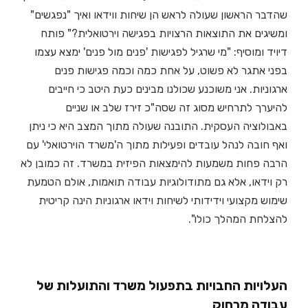
שהדבר הראשון שעולה לראש הן שיחות ווידאו ואיך "נפגשים"
ומשיגים את התוצאות הרצויות בפגישה וירטואלית?" פותח
דיויד ומוסיף: "מי שרגיל לפגישות 'פנים מול פנים' ימצא עצמו
בפני אתגר לא פשוט, על אחת כמה וכמה פגישות פנים
ארגוניות. אני משוכנע שכולנו מבינים כעת היטב כי חייבים
להיערך לתרחיש מסוג זה שסה"כ זירז שלב או שניים
באבולוציה העסקית. התובנה שעולה מתוך המצב היא כי ניתן
ואף חובה לנהל עובדים ופעילות מתוך ה'משרד הוירטואלי' עם
הרבה פחות משמעות להימצאות הפיזית במשרד. זה כמובן לא
רק וידאו, אלא גם מתודולוגיות עבודה תואמות, אולם הטמעת
שימוש מקצועי וידידותי לשיחות וידאו ארגוניות הינה קריטית
להצלחת המהלך כולו".
העלויות החבויות בתפעול משרד והתועלות של
עבודה מרחוק