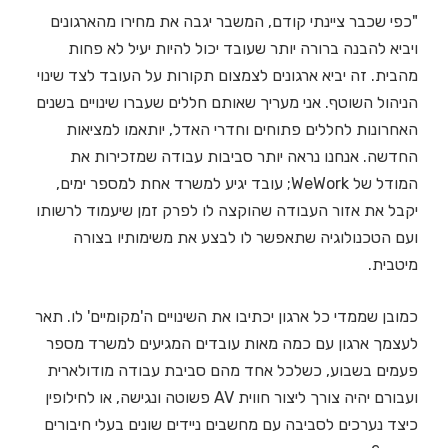
"כפי שכבר ציינתי קודם, המשבר יגבה את מחירו מהארגונים
ויביא להבנה ברורה יותר שעובד יכול להיות יעיל לא פחות
מהבית. זה יביא ארגונים לצמצום תקורות על העובד לצד שינוי
הניהול השוטף. אני מעריך שאותם חללים שעברו שינויים בשנים
האחרונות לחללים פתוחים וחדרי האדל, יותאמו למציאות
החדשה. אנחנו נראה יותר סביבות עבודה שמזכירות את
המודל של WeWork; עובד יגיע למשרד אחת למספר ימים,
יקבל את אזור העבודה שהוקצה לו לפרק זמן שיעמוד לרשותו
ועם הטכנולוגיה שתאפשר לו לבצע את משימותיו בצורה
מיטבית.
כמובן שממדי כל ארגון יכתיבו את השינויים ה'מקומיים' לו. תאר
לעצמך ארגון עם כמה מאות עובדים המגיעים למשרד מספר
פעמים בשבוע, כשלכל אחד מהם סביבת עבודה מודולארית
ועבורם יהיה צורך ליצור חווית AV פשוטה ונגישה, או לחילופין
כיצד נערכים לסביבה עם מחשבים ניידים שונים בעלי חיבורים