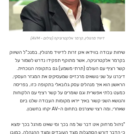
דיוויד מרגולין, קרמר אלקטרוניקה (צילום - AVM)
שיחות עבודה בווידאו אינן זרות לדיוויד מרגולין, במנכ"ל השיווק
בקרמר אלקטרוניקה, אשר מתוקף תפקידו נדרש לשמור על
קשר רציף עם העולם (תרתי משמע) גם בתקופה הנוכחית.
דיברנו על שני נושאים מרכזיים שמעסיקים את המגזר העסקי,
הראשון הוא איך מנהלים עסק גלובאלי בתקופה כזו, בפריסה
כמעט בלתי אפשרית וגם שומרים על קשר רציף עם הלקוחות
והנושא השני קשור באיך ייראו מקומות העבודה שלנו ביום
שאחרי, ומה רצוי שיצרנים בתחום ה-AV יקחו בחשבון.
"ניהול מרחוק אינו דבר של מה בכך ומי שאינו מורגל בכך ימצא
כי הדבר דורש הסתגלות מצד העובדים ומצד ההנהלה. כמובן