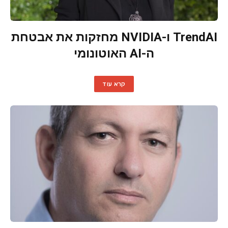
TrendAI ו-NVIDIA מחזקות את אבטחת
ה-AI האוטונומי
קרא עוד