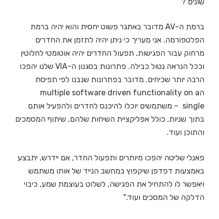
שונים ?
ברמת ה-AV מדובר באתגר פשוט יחסית והוא יהיה ברמת
הפלטפורמה. אני מעריך כי ניתן יהיה לתזמן את החדרים
מרחוק עבור הפגישות, תפעול החדרים יהיה אוטומטי לחלוטין
וככל הנראה נטול כבילה. פתרונות בסגנון ה-VIA שלנו יהפכו
הרבה יותר שכיחים. מדובר בפתרונות שנבנו לפי תפיסת
הmultiple software driven functionality on a
single – משתמשים יוכלו להיכנס לחדרים ולהפעיל אותם
בתוך שניות, כולל אפליקציית השיחות שלהם, שיתוף המסמכים
והתוכן ועוד.
פאנלי שליטה יהפכו מיותרים ותפעול החדר, אם יידרש, יתבצע
באמצעות דפדפן שיקפוץ במחשב הנייד של אותו משתמש
ויאפשר לו להתחיל את הפגישה, לשלוט בעוצמת שמע, כיבוי
הדלקה של המסכים ועוד."