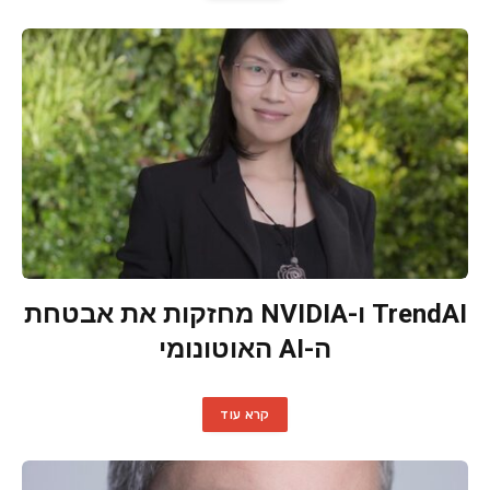
TrendAI ו-NVIDIA מחזקות את אבטחת
ה-AI האוטונומי
קרא עוד