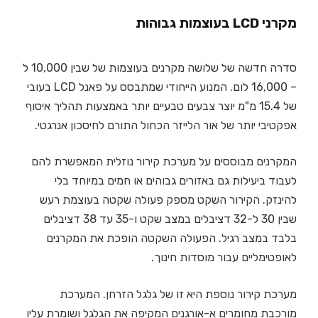
מקרני LCD בעוצמות גבוהות
סדרה חדשה של שלושה מקרנים בעוצמות של שבין 10,000 ל
– 16,000 לום. המנוע הייחודי שמתבסס על פאנל LCD בעובי
של 15.4 מ"מ יוצר צבעים טבעיים יותר באמצעות תהליך איסוף
אפקטיבי יותר של אור הלייזר הכחול התורם לחיסכון אנרגטי.
המקרנים מבוססים על מערכת קירור נוזלית המאפשרת להם
לעבוד ביעילות גם באזורים גבוהים או חמים במיוחד בלי
להינזק. הקירור השקט מספק פעולה שקטה בעוצמת רעש
שבין 30 ל-32 דציבלים במצב שקט ו-35 עד 38 דציבלים
בלבד במצב רגיל. הפעולה השקטה הופכת את המקרנים
לאופטימליים עבור מוסדות חינוך.
מערכת קירור נוספת היא זו של גלגל הזרחן. המערכת
מורכבת מחומרים א-אורגנים המקיפה את הגלגל ושומרת עליו