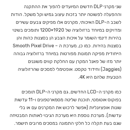
שני מקרני DLP חדשים המיועדים להפוך את ההתקנה
וההפעלה לפשוטה יותר בזכות עיצוב גמיש וקל משקל. הודות
לשבב ה-DLP האיכותי, מקרנים אלו מפיקים צבעים עשירים
ומדויקים במיוחד ברזולוציה של 1920×1200 ותומכים בשינוי
בהירות דינמי השומר על איכות הצבע הן בסצנות כהות והן
בסצנות בהירות. כמו כן, מערכת ה – Smooth Pixel Drive
הייחודית מפיקה תמונות מפורטות במיוחד ברזולוציה גבוהה
יותר מזו של פאנל המקרן עם החלקת קווים משוננים
(Jaggies) וחידוד טקסט. אופטימלי למסכים שהרזולוציה
הטבעית שלהם היא 4K.
כמו מקרני ה-LCD החדשים, גם מקרני ה-DLP תומכים
בפוקוס אוטומטי, תוכנת שליטה מסמארטפונים ו-11 עדשות
שונות אופציונליות (אפשר לרכוש את המקרנים עם או בלי
עדשות). מערכת נוספת היא מערכת הגיבוי לאותות המבטיחה
שגם בעת תקלה כל חלקי התמונה במסכים מרובים תישמר.