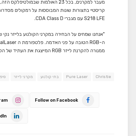
מעבר למקרנים, בכל 23 האולמות שבמולטיפלקס הזה, בהם יש 1,172 מושבים, הותקנו גם פתרונות
S218 LFE עם מגברי CDA Class D.
"אנחנו שמחים על הבחירה במקרני הקולנוע בלייזר נקי 
ממנורה להקרנת לייזר RGB המייצגת את העתיד של הקרנה קולנועית", אמר
Christie
Pure Laser
בתי קולנוע
מקרני לייזר
סיפ
gram
Follow on Facebook
dIn