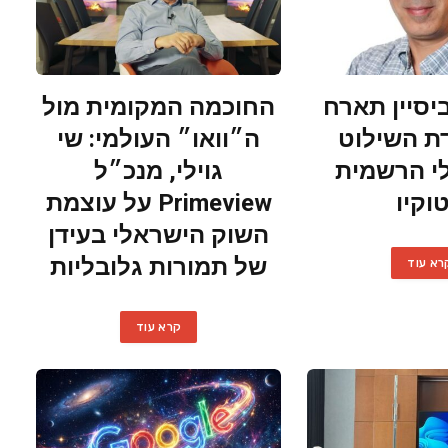
יסיין תארח
החוכמה המקומית מול
ת השילוט
ה״וואו״ העולמי: שי
י הרשמית
גוילי, מנכ״ל
וקיו
Primeview על עוצמת
השוק הישראלי בעידן
של תמורות גלובליות
רא עוד
קרא עוד