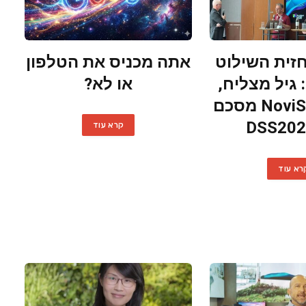
זית השילוט
אתה מכניס את הטלפון
 גיל מצליח,
או לא?
מנכ"ל NoviSign מסכם
קרא עוד
רא עוד