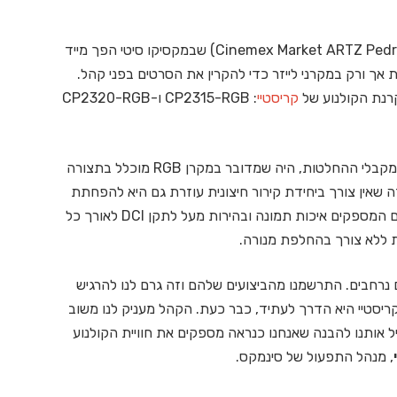
מולטיפלקס בתי הקולנוע החדש סינמקס מארקט (Cinemex Market ARTZ Pedregal) שבמקסיקו סיטי הפך מייד
 אך ורק במקרני לייזר כדי להקרין את הסרטים בפני קהל.
קריסטיי
: CP2315-RGB ו-CP2320-RGB
היתרון המשמעותי של ההצעה של קריסטיי, שעמד בפני מקבלי ההחלטות, היה שמדובר במקרן RGB מוכלל בתצורה
 שאין צורך ביחידת קירור חיצונית עוזרת גם היא להפחתת
העלויות. כמו כן התרשמו בחברה מכך שמדובר במקרנים המספקים איכות תמונה ובהירות מעל לתקן DCI לאורך כל
רחבים. התרשמנו מהביצועים שלהם וזה גרם לנו להרגיש
טכנולוגיית התאורה הקניינית RealLaser של קריסטיי היא הדרך לעתיד, כבר כעת. הקהל מעניק לנו משוב
ל אותנו להבנה שאנחנו כנראה מספקים את חוויית הקולנוע
, מנהל התפעול של סינמקס.