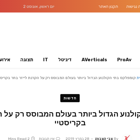
נגישות
תקנון האתר
יום ראשון, אוגוסט 2
ProAv
AVerticals
דיגיטל
IT
תצוגה
אירוע
ית
קומפלקס בתי הקולנוע הגדול ביותר בעולם המבוסס רק על הקרנת לייזר בחר בקריסט
חדשות
לנוע הגדול ביותר בעולם המבוסס רק על ה
בקריסטיי
By
צבי קצבורג
28 במרץ 2019
אין תגובות
2 Mins Read