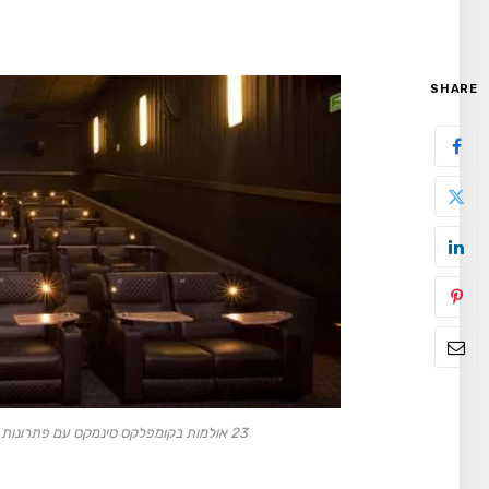
SHARE
23 אולמות בקומפלקס סינמקס עם פתרונות הקרנת לייזר ואודיו של קריסטיי (תמונה: Cinemex)