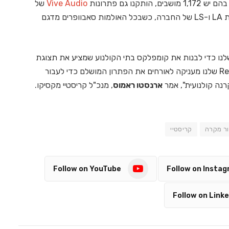
Vive Audio
של
קריסטיי בתצורות שונות המבוססות על רמקולים מסדרות LA ו-LS של החברה, כשבכל האולמות סאבוופרים מדגם
שלנו כדי לבנות את קומפלקס בתי הקולנוע שמציע את תצוגת
ה-RGB הטובה על פני האדמה. פלטפורמת ה RealLaser שלנו מעניקה לאורחים את הפתרון המושלם כדי לעבור
ארנסטו ראמוס
, מנכ"ל קריסטיי מקסיקו.
ור מקרה
קריסטיי
Follow on YouTube
Follow on Insta
Follow on Linke