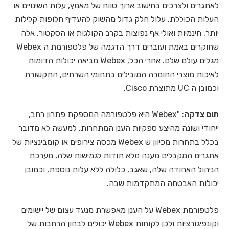
לאתגרים ולצרכים בחישוב ארוך טווח של מאמץ, עלות השינויים או
העלות הכוללת, עלול חלק גדול מהשוק להעדיף חלופות קלילות
יותר, חינמיות ואולי אף נפוצות בקרב הקולגות או הסקטור. אלה
שחוקרים באמת ועוברים דרך הדגמה של פלטפורמת ה Webex
מגלים עולם שלם. אחרי הכל, Webex מביאה יכולות הדומות
לאיכות מוצרי החומרה המובילים בתחומי השרתים, התקשורת
וכמובן ה UC מתוצרת Cisco.
תום צדקה
: "Webex היא פלטפורמה המספקת פתרון רחב,
ייחודי ושונה מהיצע ספקיות הענן המתחרות. למעשה לא מדובר
בכלל בתחרות מכיוון ש Webex מכסה צירופים או קומבינציות של
אתגרים המקבלים מענה מלא תודות לגמישות שלה, מערכת
הניהול האחודה שלה, שאגב, כלולה ללא עלות נוספת, וכמובן
יכולות האבטחה המתקדמות שבה.
פלטפורמת Webex על הענן מאפשרת מנעד עצום של יישומים
וקונפיגורציות ולכן לקוחות Webex יכולים לבחון הרחבות של