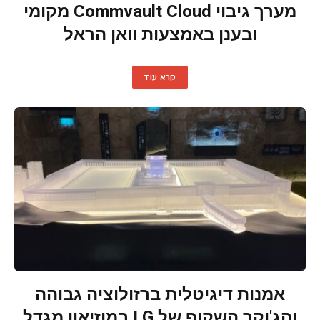
מערך גיבוי Commvault Cloud מקומי
ובענן באמצעות וואן הראל
קרא עוד
אמנות דיגיטלית ברזולוציה גבוהה
והג'וקר השקוף של LG במוזיאון מגדל