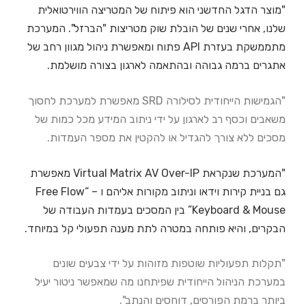
"מוצר הדגל החדשני הוא פיתוח של המטריצה הווירטואלית
שלנו, אחרי שנים של הובלת שוק מטריצות "הברזל". המערכת
מתממשקת בעזרת API פתוח ומאפשרת ניהול מגוון רחב של
אתגרים ברמה גבוהה ובהתאמה לארגון בצורה מושלמת.
"הגמישות הייחודית לסילורה SRD מאפשרת למערכת לחסוך
משאבים וכסף רב לארגון על ידי ניתוב המידע מכל כמות של
מסכים ללא צורך להגדיל או להקטין את מספר העמדות.
"המערכת שנקראת Virtual Matrix AV Over-IP מאפשרת
גם בניית קירות וידאו וניתוב מקורות אליהם ו – “Free Flow
Keyboard & Mouse” בין המסכים בעמדות העבודה של
הבקרים, והיא פותחה במטרה לתת מענה תפעולי קל במיוחד.
"תקלות תפעוליות שוטפות מזוהות על ידי צבעים שונים
במערכת הניהול הייחודית שפיתחנו מה שמאפשר ניטור יעיל
ביותר ברמת הפורסים, דוחסים והנתב".