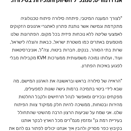
אנדרו מוריס, סמנכ"ל השיווק והמכירות בסילורה:
"לצורך המענה המיטבי, פיתחה סילורה פיתוח טכנולוגיה
מתקדמת וגמישה אשר נותנת פתרון לאתגרי ארגונים הזקוקים
לאמצעי שליטה ללא נוכחות פיזית בכל מקום. הפתרונות שלנו
מוטמעים באתרים כמו משטרת ישראל, כבאות והצלה לישראל,
שרות בתי הסוהר, בנקים, חברות ביטוח, צה"ל, אוניברסיטאות
ועוד, ועלותו נמוכה משמעותית ממערכות KVM מקבילות מבלי
לפגוע באיכות הפתרון.
"הראייה של סילורה בראש ובראשונה את הארגון המיישם, מה
שבא לידי ביטוי בתמיכה ברמות גישה שונות למפעילים,
מפקחים ובכירים ומאפשר לנהל תרחישים ולקבל החלטות
מהירות ובטוחות, ממשיכה להיות חלק ממיקוד צוות הפיתוח
שלנו. אני שמח על שביעות הרצון הרבה מהשינוי שהתחולל
בעיריית רמת גן" ומזמין מנמ"רים מכל הארץ לבקר אותנו
בקיבוץ כפר מסריק ולהבין איך אנחנו יכולים לפתור גם להם את