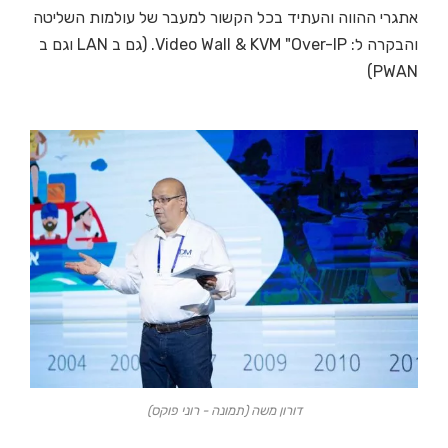
אתגרי ההווה והעתיד בכל הקשור למעבר של עולמות השליטה
והבקרה ל: Video Wall & KVM "Over-IP. (גם ב LAN וגם ב
PWAN)
דורון משה (תמונה - רוני פוקס)