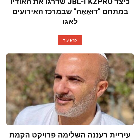
כיצד KZPRO ו-JBL שדרגו את האודיו
במתחם "דוּאֶאֶה" שבמרכז האירועים
לאגו
קרא עוד
עיריית רעננה השלימה פרויקט הקמת