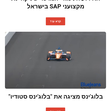
מקצועני SAP בישראל
קרא עוד
בלוג'ינס מציגה את "בלוג'ינס סטודיו"