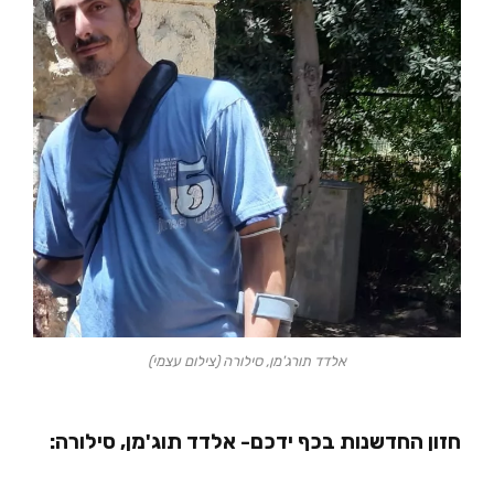
אלדד תורג'מן, סילורה (צילום עצמי)
חזון החדשנות בכף ידכם- אלדד תוג'מן, סילורה: