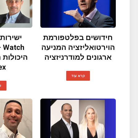
חידושים בפלטפורמת
הוירטואליזציה המניעה
ch
ארגונים למודרניזציה
היכולות 
ex
קרא עוד
ק