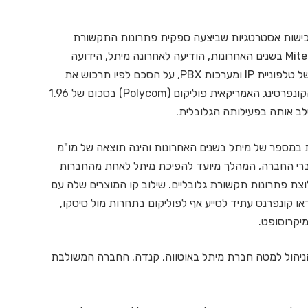
ישות אסטרטגיות שביצעה ספקית פתרונות התקשורת
האחודה הקנדית Mitel בשנים האחרונות, הודיעה לאחרונה מיתל, הידועה
בעיקר בפתרונות של טלפוניית IP ומערכות PBX, על הסכם לפיו תרכוש את
ספקית פתרונות הקונפרסינג האמריקאית פוליקום (Polycom) בסכום של 1.96
לב אותה בפעילותה הגלובלית.
 במספר של מיתל בשנים האחרונות והינה תוצאה של מו"מ
. לדברי החברה, המהלך מיועד להפיכת מיתל לאחת מהחברות
ה, ה-AV והקולבוריישן ולחלוצת פתרונות תקשורת גלובליים. שילוב קו המוצרים שלה עם
או קונפרנס עתיד לסייע אף לפוליקום בתחרות מול סיסקו,
Mite עם מעבר של צוות הניהול למטה חברת מיתל באוטווה, קנדה. החברה המשולבת