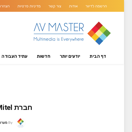
הרשמה לדיוור
אודות
צור קשר
מדיניות פרטיות
הצהרת 
דף הבית
יודעים יותר
חדשות
עתיד העבודה
חברת Mitel הקנדית תרכוש את Polycom עבור כ-2 מיליארד דולר
By
מערכת TER