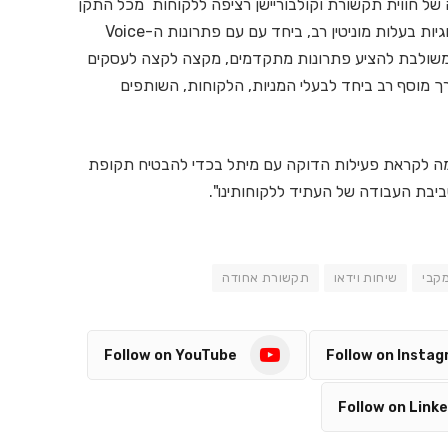
א אספקה של חווית תקשורת וקולבוריישן רציפה ללקוחות מכל התקן
ובכל סביבה, פוליקום מזוהה עם חדשנות ויכולות טכנולוגיות בעלות מוניטין רב, ביחד עם עם פתרונות ה-Voice
החברה המשולבת להציע פתרונות מתקדמים, מקצה לקצה לעסקים
רך מוסף רב ביחד לבעלי המניות, הלקוחות, השותפים
נו מסתכלים קדימה לקראת פעילות הדוקה עם מיתל בכדי להבטיח תקופת
בת העבודה של העתיד ללקוחותינו".
מקבי
שיחות וידאו
תקשורת אחודה
Follow on YouTube
Follow on Insta
Follow on Linke