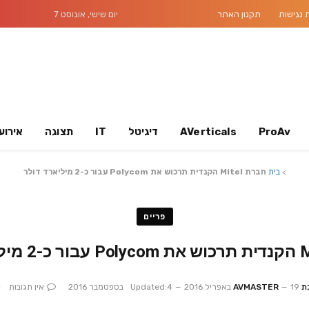
נגישות
תקנון האתר
יום שישי, אוגוסט 7
ProAv
AVerticals
דיגיטל
IT
תצוגה
אירוע
>
בית
חברת Mitel הקנדית תרכוש את Polycom עבור כ-2 מיליארד דולר
פריים
AVMAS
19 באפריל 2016
4 בספטמבר 2016
Updated:
אין תגובות