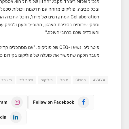
מנכ"ל Mitel ריצ'רד מקבי: "החזון של מיתל הו
Collaboration המתקדמים של מיתל, תוכל 
וספקי שירותים בסביבת הארגון, המובייל והענן ולספק ע
והעובדים שלנו ברחבי העולם."
פיטר ליב, נשיא ו-CEO של פוליקום: "א
מעבר חלקה שתמשיך את פועלה של פוליקום בקידום סבי
AVAYA
Cisco
מיתל
פוליקום
פיטר ליב
ריצ'רד 
gram
Follow on Facebook
dIn