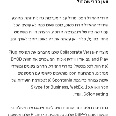
וואן לדרישה זו?
חדרי ההאדל הפכו מודל עבור מערכות גדולות יותר. מהרגע
שחדרי ההאדל חדרו לשוק, כולם שאלו למה לא עושים הכל
עם גישה כזו של אינטגרציה הדוקה, היוצרת חווית משתמש
נוחה. בפועל, קליר וואן עשתה את זה באופן רוחבי לאורך זמן.
מוצרי ה-Collaborate Versa שלנו מחברים את תפיסת Plug
and Play עם אודיו ווידאו איכותי המשפרים את חווית BYOD
(פתיחות לכל מכשיר) בחדרי ההאדל, חדרים בינוניים ומשרדי
מנהלים. הפתרונות הללו מותאמים ליישומי ענן המספקים
איכות גבוהה כדוגמת Spontania (פלטפורמת הועידות של
קליר וואן א.כ), Skype for Business, WebEx,
GoToMeeting, ועוד.
בחדרים גדולים יותר אנחנו יודעים ליצור אינטגרציה מעולה בין
המיקרופונים ל-DSP שלנו. טכנולוגית ה-PlLink שלנו מפשטת