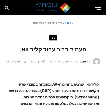
>
בית
העתיד ברור עבור קליר וואן
ISE
העתיד ברור עבור קליר וואן
By
אביעד כהן
29 בינואר 2019
אין תגובות
4 Mins Read
קליר וואן, יצרנית בתחום ה-AV, מתמחה במוצרי אודיו
מקצועיים כדוגמת מעבדי שמע (DSP), מוצרי הזרמה ברשת
(Streaming), מיקרופונים חכמים לחדרי ישיבות
ואדיטוריומים, ובעלת פלטפורמת ועידות ווידאו בשם