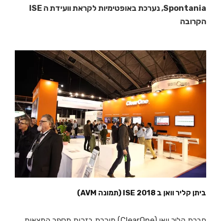
Spontania, נערכת באופטימיות לקראת וועידת ה ISE
הקרובה
ביתן קליר וואן ב ISE 2018 (תמונה AVM)
חברת קליר וואן (ClearOne) מוכרת בזכות מספר המצאות