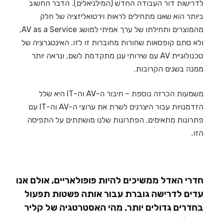
לדרישות דור העבודה החדש (המילניאלים). הדבר החשוב
ביותר הוא שאנו מתחילים לראות וירטואליזציה של חלק
מהמוצרים ותחילתו של ערך אמיתי למושג AV as a Service,
ולא סתם קופסאות שחורות מחוברות זו לזו. האינטגרציה של
טכנולוגיית AV עם שירותי ענן מתקדמת לשם, ונראה יותר
ממנה בשנים הקרובות.
משמעות הכרזה נוספת – חיבור ה-AV וה-IT היא שלל
הזדמנויות עבור היצרנים לשרת את ערוצי ה-AV וה-IT עם
פתרונות מתאימים. הפתרונות שלנו מושתתים על התפיסה
הזו.
חדרי האדל ממשיכים להיות פופולאריים, אולם אנו
עדים לדרישה גוברת עבור אותה פשטות תפעול
בחדרים גדולים יותר. מהי האסטרטגיה של קליר