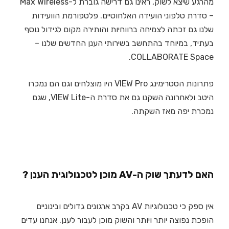
מהרגע שיצא לשוק, ראינו גם דרישה גוברת ל-Max Wireless
– סדרת טלפוני הועידה האלחוטיים. פלטפורמת הוועידות
שלנו גם זכתה לצמיחה ברווחיות והותירה מקום לגידול נוסף
בעתיד, במיוחד בהתחשב בשירותי הענן החדשים שלנו –
COLLABORATE Space.
פתרונות הסטרימינג VIEW Pro היו מוצלחים וגם הם נמכרו
היטב ולאחרונה השקנו גם את סדרת ה-VIEW Lite, שגם
נמכרת יפה מאז השקתה.
האם לדעתך שוק ה-AV מוכן לטכנולוגית הענן ?
אין ספק כי טכנולוגיות AV בקרב ארגונים גדולים ובינוניים
הופכת נפוצה יותר ויותר והשוק מוכן לעבור לענן. אנחנו עדים