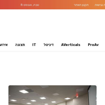
נגישות
תקנון האתר
שבת, אוגוסט 8
ProAv
AVerticals
דיגיטל
IT
תצוגה
אירוע