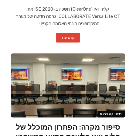
קליר וואן (ClearOne) חשפה ב-ISE 2020 את
COLLABORATE Versa Lite CT, גרסה חדשה של מערך
המיקרופונים מונחי האלומה הקנייני…
קרא עוד
וידאו קונפרנס
סיפור מקרה: הפתרון המוכלל של