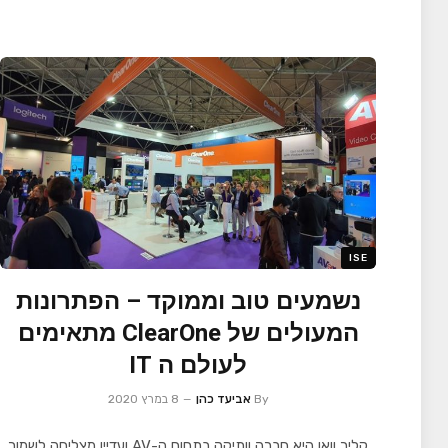
ISE
נשמעים טוב וממוקד – הפתרונות
המעולים של ClearOne מתאימים
לעולם ה IT
By
אביעד כהן
8 במרץ 2020
קליר וואן היא חברה וותיקה בתחום ה-AV ועדיין מצליחה לשמור