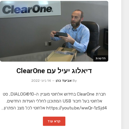
חדשות
דיאלוג יעיל עם ClearOne
By
אביעד כהן
14 ביוני 2022
חברת ClearOne בחידוש אלחוטי מעניין: ה-DIALOG®10, סט
אלחוטי בעל חיבור USB המתוכנן לחללי הועידות החדשים.
https://youtu.be/wwQr-1zSjd4 אלחוטי לכל מצב הפתרון…
קרא עוד