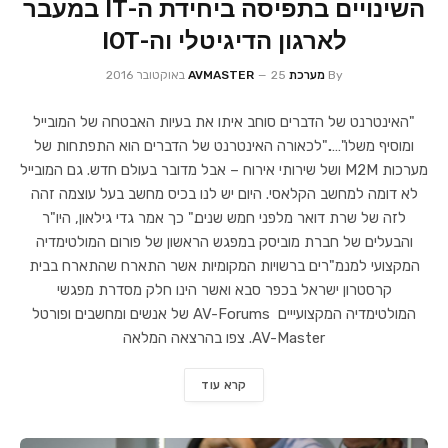
השינויים בתפיסה ביחידת ה-IT במעבר
לארגון הדיגיטלי וה-IOT
By
מערכת AVMASTER
25 באוקטובר 2016
"האינטרנט של הדברים סוחב איתו את בעיות האבטחה של המובייל
ומוסיף משלו"….."לכאורה האינטרנט של הדברים הוא התפתחות של
מערכות M2M ושל שירותי אירוח – אבל מדובר בעולם חדש. גם המובייל
לא דומה למחשב הקלאסי. היום יש לנו בכיס מחשב בעל עוצמה זהה
לזה של שרת דואר מלפני חמש שנים." כך אמר גדי גילאון, היו"ר
והבעלים של חברת מוביסק במפגש הראשון של פורום המולטימדיה
המקצועי למנמ"רים ברשויות המקומיות אשר התארח שהתארח בבית
קרסטרון ישראל בכפר סבא ואשר הינו חלק מסדרת מפגשי
המולטימדיה המקצועייים AV-Forums של אנשים ומחשבים ופורטל
AV-Master. צפו בהרצאה המלאה
קרא עוד