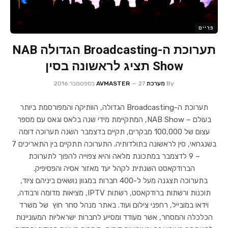
פריים
תערוכת ה-Broadcasting הגדולה NAB
Show תציג לראשונה בסין
By
מערכת AVMASTER
27 בספטמבר 2016
תערוכת ה-Broadcasting הגדולה, הוותיקה והמפורסמת ביותר
בעולם – NAB Show, המתקיימת מידי שנה בלאס וגאס עם מספר
עצום של 100,000 מבקרים, תקיים בדצמבר השנה תערוכה דומה
בשנגחאי, סין לראשונה בתולדותיה. התערוכה תתקיים בין התאריכים 7
– 9 לדצמבר במתכונת מלאה והיא צפוייה להפוך לתערוכת
הברודקאסט השנתית לקהל יעד מאזור אסיה והפסיפיק.
בתערוכה תצגנה מעל ל-400 חברות במגוון נושאים ביניהם ציוד,
תוכנות ורשתות ברודקאסט, רשתות IPTV, מציאות מדומה ורבודה,
וידאו במובייל, רחפני צילום ועוד. באתר מנהל סחר חוץ של משרד
הכלכלה והמסחר, אשר מעודד ומסייע לחברות ישראליות המעוניינות