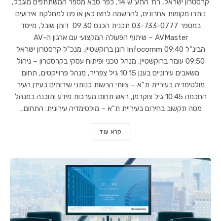
קרסטרון ישראל, רח' התע"ש 14, כפר סבא מספר המשתתפים מוגבל,
נותרו מקומות אחרונים, להרשמה לחצו כאן או פנו למחלקת אירועים
במספר 03-733-0777 תכנית הכנס 09:30 דותן שובל, מייסד
AVMaster – שיתוף הפעולה המקצועי עם ארגון ה-AV
הבינ"ל Infocomm 09:40 רונן ברוקשטיין, מנכ"ל קרסטרון ישראל
09:50 עומר ברוקשטיין, מנהל טכני ופיתוח עסקי בקרסטרון – ניהול
משאבים עירוניים בענן 10:15 גיל צפריר, מנהל פרוייקטים, תחום
מולטימדיה בעיריית ת"א – צוותי הרשות כנותני שירותים בעידן העיר
החכמה 10:45 גיל צוקרמן, ראש תחום מערכות מידע ותוכנה במנהל
מטה תקשוב בחירום בעיריית ת"א – מולטימדיה עירונית: התחום…
קרא עוד