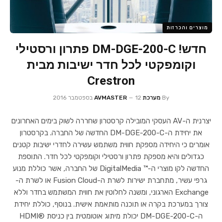
מוצרים והכרזות
חדש! DM-DGE-200-C פתרון ורסטילי
וקומפקטי לכל חדר ישיבות מבית
Crestron
By
מערכת AVMASTER
12 בספטמבר 2016
יצרנית ה-AV העסקי המובילה קרסטרון שחררה לשוק בימים האחרונים
את יחידת ה-DM-DGE-200-C החדשה של החברה. בקרסטרון
אומרים כי היחידה מספקת חווית משתמש עשירה לחדרי ישיבות קטנים
כגדולים והיא מספקת פתרון ורסטילי וקומפקטי לכל חדר. התוספת
החדשה לקו מוצרי ה-™ DigitalMedia של החברה, אשר כוללת מנוע
גרפי עשיר, מתחברת ישירות לשרת ה-Fusion Cloud או לשרת ה-
Exchange הארגוני, ומשנה לחלוטין את חווית המשתמש בחדר וללא
צורך במערכת בקרה או תוכנה מותאמת אישית. בנוסף, כוללת יחידת
ה-DM-DGE-200-C יכולת מיתוג אוטומטית בין כניסת ®HDMI