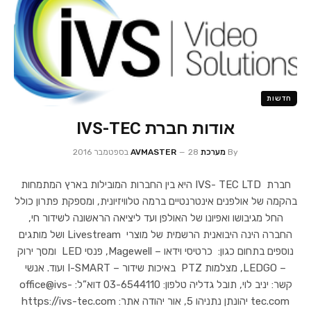
חדשות
אודות חברת IVS-TEC
By
מערכת AVMASTER
28 בספטמבר 2016
חברת IVS- TEC LTD היא בין החברות המובילות בארץ המתמחות
בהקמה של אולפנים אינטרנטיים ברמה טלוויזיונית, ומספקת פתרון כולל
החל מגיבושו ואפיונו של האולפן ועד ליציאה הראשונה לשידור חי,
החברה הינה היבואנית הרשמית של מוצרי Livestream ושל מותגים
נוספים בתחום כגון: כרטיסי וידאו – Magewell, פנסי LED ומסך ירוק
– LEDGO, מצלמות PTZ באיכות שידור – I-SMART ועוד. אנשי
קשר: יניב לוי, תובל גדליה טלפון: 03-6544110 דוא”ל: office@ivs-
tec.com יהונתן נתניהו 5, אור יהודה אתר: https://ivs-tec.com