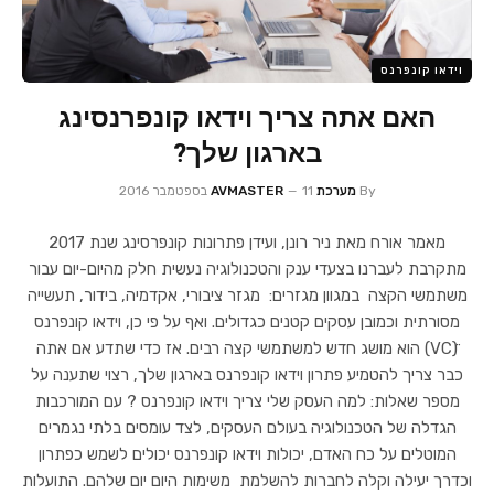
וידאו קונפרנס
האם אתה צריך וידאו קונפרנסינג
בארגון שלך?
By
מערכת AVMASTER
11 בספטמבר 2016
מאמר אורח מאת ניר רונן, ועידן פתרונות קונפרסינג שנת 2017
מתקרבת לעברנו בצעדי ענק והטכנולוגיה נעשית חלק מהיום-יום עבור
משתמשי הקצה במגוון מגזרים: מגזר ציבורי, אקדמיה, בידור, תעשייה
מסורתית וכמובן עסקים קטנים כגדולים. ואף על פי כן, וידאו קונפרנס
ׁׂ(VC) הוא מושג חדש למשתמשי קצה רבים. אז כדי שתדע אם אתה
כבר צריך להטמיע פתרון וידאו קונפרנס בארגון שלך, רצוי שתענה על
מספר שאלות: למה העסק שלי צריך וידאו קונפרנס ? עם המורכבות
הגדלה של הטכנולוגיה בעולם העסקים, לצד עומסים בלתי נגמרים
המוטלים על כח האדם, יכולות וידאו קונפרנס יכולים לשמש כפתרון
וכדרך יעילה וקלה לחברות להשלמת משימות היום יום שלהם. התועלות