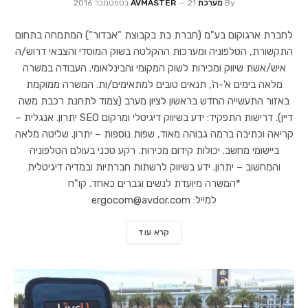
By
מערכת AVMASTER
21 בספטמבר 2016
לחברת ארגוקום בע"מ (חברת בת בקבוצת "אבדור") המתמחה בתחום
התקשורת, הטלפוניה ומערכות ההקלטה בשוק המוסדי והצבאי דרוש/ה
איש/אשת שיווק ומכירות לשוק המקומי והבינלאומי. העבודה במשרה
מלאה בימים א'-ה', תנאים טובים למתאימים/ות. המשרה ממוקמת
באזור התעשייה החדש בראשון לציון מערב (צמוד לתחנת רכבת משה
דיין). דרישות התפקיד: ידע בשיווק דיגיטלי ומרקום SEO יתרון. אנגלית –
קריאה וכתיבה ברמה גבוהה מאוד, שפות נוספות – יתרון. שליטה מלאה
ביישומי מחשב. יכולות קידום מכירות. רקע טכני בעולם הטלפוניה
והמחשוב – יתרון. ידע בשיווק לרשתות חברתיות ובמדיה דיגיטלית
*המשרה מיועדת לנשים וגברים כאחד. קו"ח
למייל: ergocom@avdor.com
קרא עוד