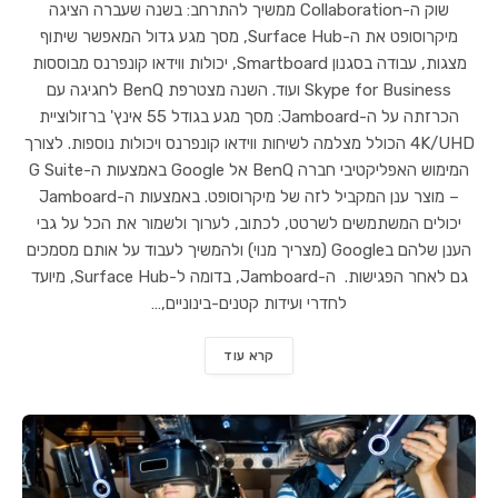
שוק ה-Collaboration ממשיך להתרחב: בשנה שעברה הציגה
מיקרוסופט את ה-Surface Hub, מסך מגע גדול המאפשר שיתוף
מצגות, עבודה בסגנון Smartboard, יכולות ווידאו קונפרנס מבוססות
Skype for Business ועוד. השנה מצטרפת BenQ לחגיגה עם
הכרזתה על ה-Jamboard: מסך מגע בגודל 55 אינץ' ברזולוציית
4K/UHD הכולל מצלמה לשיחות ווידאו קונפרנס ויכולות נוספות. לצורך
המימוש האפליקטיבי חברה BenQ אל Google באמצעות ה-G Suite
– מוצר ענן המקביל לזה של מיקרוסופט. באמצעות ה-Jamboard
יכולים המשתמשים לשרטט, לכתוב, לערוך ולשמור את הכל על גבי
הענן שלהם בGoogle (מצריך מנוי) ולהמשיך לעבוד על אותם מסמכים
גם לאחר הפגישות. ה-Jamboard, בדומה ל-Surface Hub, מיועד
לחדרי ועידות קטנים-בינוניים,…
קרא עוד