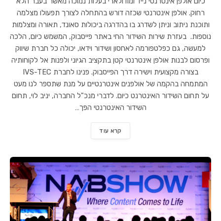
כיום אולפן אינטרנטי נייד ומודולארי בעלות נמוכה מאשר בעבר הלא
רחוק. אולפן אינטרנטי שכזה דורש בהתחלה לצורך תפעולו מצלמה
ותוכנת ניתוב וניתן לשדרג בו בהדרגה ביכולות סאונד, תאורה ומצלמות
נוספות. בעזרת שירות השידור החי באתר פייסבוק, המשמש כיום, הלכה
למעשה, גם כפלטפורמה לאחסון ושידור וידאו, יכולה כל חברת שיווק
ופרסום לבנות אולפן אינטרנטי קטן בתקציב הגיוני ולפנות אל לקוחותיה
בצורה מקצועית וישירה דרך הפייסבוק. פנינו לחברת IVS-TEC
המתמחה בהקמה של אולפנים אינטרנטיים על מנת שתספר לנו מעט
על תחום השידור האינטרנט כיום. לדברי מנכ"ל החברה, יניב לוי, תחום
השידור האינטרנטי הפך…
קרא עוד