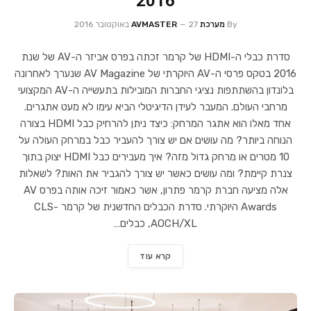
2016
By
מערכת AVMASTER
27 באוקטובר 2016
סדרת כבלי ה-HDMI של קרמר זכתה בפרס אביזר ה-AV של שנת
2016 בטקס פרסי ה-AV היוקרתי של AV Magazine שנערך לאחרונה
בלונדון בהשתתפות נציגי החברות המובילות בתעשייה ה-AV המקצועי
מרחבי העולם. המעבר לעידן הדיגיטלי הביא עימו לא מעט אתגרים.
אחד מאלו הוא אתגר המרחק: כיצד ניתן להרחיק כבל HDMI בצורה
הנוחה ביותר? מה עושים אם יש צורך להעביר כבל במרחק העולה על
10 מטרים או מרחק גדול מזה? איך מעבירים כבל HDMI יצוק בתוך
צנרת קיימת? ומה עושים כאשר יש צורך להגביר את האות? לשאלות
אלה מציעה חברת קרמר פתרון, אשר כאמור זיכה אותה בפרס AV
Awards היוקרתי. סדרת הכבלים החדשנית של קרמר CLS-
AOCH/XL, כבלים…
קרא עוד