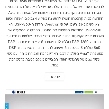
מערכות ה-DSP החדשות של Crestron ממשפחת Avia זמינות
לרכישה כעת בישראל וברחבי העולם, עם צפי ליציאה של דגמים נוספים
בסדרה בחודשים הקרובים היחידות הראשונות של משפחת ה-Avia
החדשה מבית קרסטרון הושקו לראשונה באירוע אינפוקום האחרון וכעת
יצאו לשוק באופן רשמי. על פי Crestron יחידות ה-DSP-860 וה-
DSP-1280 החדישות מפשטות את התכנון, ההתקנה וההפעלה של
מערכות אודיו מקצועיות בחדרי ישיבות, חדרי וועידה, אולמות כנסים ועוד.
יחידת ה-DSP-1280 כוללת 12 כניסות ו-8 יציאות ויחידת ה-DSP-
860 כוללת 8 כניסות ו-6 יציאות. לדברי החברה מערכות ה-DSP
ממשפחת ™Avia משלבות רכיבי האודיו ברמה הגבוהה ביותר, עם ניסיון
עתיר שנים של מהנדסי האודיו המובילים בעולם לטובת פלטפורמת
עיבוד…
קרא עוד