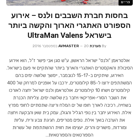
פריים
בחסות חברת השבבים ולנס – אירוע
הספורט האתגרי הארוך והקשה ביותר
בישראל UltraMan Valens
By
מערכת AVMASTER
20 בספטמבר 2016
אולטראמן "ולנס" ישראל הראשון, ע"ש סגן אבי פישר ז"ל, הוא אירוע
הסיבולת והאקסטרים האתגרי והארוך ביותר שהתקיים אי פעם בישראל.
האירוע, שיתקיים ב-15-17 לנובמבר, יימשך שלושה ימים בהם
המשתתפים ירוצו ל-85 קילומטרים, ירכבו על אופניים למרחק של 400
קילומטרים וישחו 10 קילומטרים. אולטראמן ולנס ישראל יחצה לאורכו
את השבר הסורי-אפריקאי ויחבר בין שלושה ימים. צליחת הכנרת
בשחייה, רכיבה לאורך חופו של ים המלח וריצה שתסתיים לחופי מפרץ
אילת. האירוע יחבר בין נופי הגליל והגולן, עמק בית שאן והבקעה ויחצה
את הערבה בואך אילת. נופים מטריפים, חגיגת צבע וריח, עליות
ומורדות, מישורים והרים, יעצימו את חווית ההשתתפות של עשרות
הספורטאים והספורטאיות…