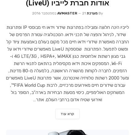
אודות חברת לייביו (LiveU)
By
מערכת AVMASTER
21 בספטמבר 2016
לייביו הינה חלוצה ומובילה בפתרונות שידור וידאו חי מבוססי IP ופתרונות
שידור, לניהול והפצה של תכני וידאו. הטכנולוגיה עטורת הפרסים של
החברה מאפשרת שידורי וידאו חיים מכל מקום בעולם באמצעות ציוד קל
ופשוט לתפעול. הפתרונות שמספקת LiveU מאפשרים שידורי וידאו על
גבי מגוון רשתות אלחוטיות כגון 4G LTE/3G , HSPA+, WiMAX ו-
Wi-Fi, המספקים איכות וידאו מקסימלית בהתאם לתנאי הרשת
הזמינים. לחברה לקוחות מהשורה הראשונה, בלמעלה מ-80 מדינות,
ומעל 2000 רשתות טלוויזיה ואינטרנט, אשר פתרונות LiveU מאפשרים
עבורם שידורים חיים מאירועים מרכזיים, לרבות FIFA World Cup™,
המשחקים האולימפיים, כיסוי מסעות הבחירות בארה"ב, הסופר בול
ואירועי שטיח אדום ברחבי העולם. אתר…
קרא עוד