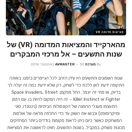
מציאות מדומה VR
מהארקייד והמציאות המדומה (VR) של
שנות התשעים – אל מרכזי המבקרים
By
מערכת AVMASTER
30 באוקטובר 2016
שנות השמונים והתשעים היו עידן הזהב לכל הגיימרים בזמנו. באותה
התקופה ידעת לאן ללכת כדי לשחק, רק שלא ידעת כמה זה יעלה לך
בדיוק, או מתי זה ייגמר. החל מפקמן, Space Invaders, Street
Fighter או Killer Instinct – זה היה המקום להיות בו. עם הזמן
התעצמו מעגלי ההפצה של הקונסולות הביתיות (נינטנדו, סוני
ומייקרוסופט) וכבשו את השוק עד כדי החלפה מלאה של אולמות
המשחקים כאשר כיום ניתן לראות מקומות בודדים ביותר המחזיקים
מכונות משחק. במקביל, בשנות התשעים, חווינו לראשונה את המציאות