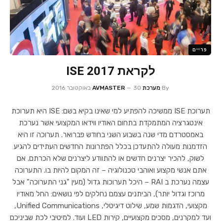
פריים
לקראת ISE 2017
By
מערכת AVMASTER
30 באוקטובר 2016
תערוכת ISE ממשיכה להפתיע למי שאינו בקיא בשם: ISE היא תערוכת
אינטגרציה המתמקדת בתחום האודיו ווידאו המקצועי אשר נערכת
באמסטרדם מדי שנה בשבוע השני בחודש פברואר. תערוכה זו היא
הזדמנות מעולה להתעדכן בכלל הפתרונות החדשים העתידים להגיע
לשוק, להכיר יצרנים חדשים או להתוודע ליצרנים שלא הכרתם. אם
אתם אנשי מקצוע ואוהבי טכנולוגיה – זה המקום להיות בו. התערוכה
עצמה נערכת ב RAI – היכל תערוכות גדול (מעין "גני התערוכה" אבל
מרוכז וגדול יותר), הביתנים עצמם נחלקים לפי נושאים: החל מאודיו
מקצועי, הדגמות שמע, שילוט דיגיטלי, Unified Communications,
ועד למקרנים, מסכים מקצועיים, קירות LED ועוד. למיטיבי לכת שביניכם