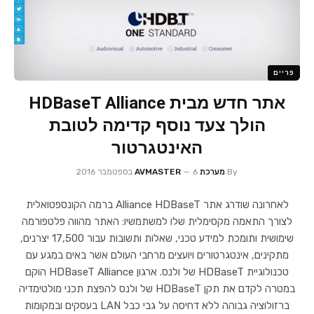
פריים
אתר חדש מבית HDBaseT Alliance
הולך צעד נוסף קדימה לטובת
האינטגרטור
By
מערכת AVMASTER
6 בספטמבר 2016
לאחרונה שודרג אתר Alliance HDBaseT ברמה הקונספטואלית
לצורך התאמה מקסימלית שלו למשתמשיו: האתר מהווה פלטפורמה
שימושית ותומכת למידע טכני, שאלות ותשובות עבור 17,500 יצרנים,
מתקינים, אינטגרטורים ויועצים מרחבי העולם אשר באים במגע עם
טכנולוגיית HDBaseT של ולנס. ארגון HDBaseT Alliance הוקם
במטרה לקדם את תקן HDBaseT של ולנס להפצת תכני מולטימדיה
ברזולוציה גבוהה ללא דחיסה על גבי כבל LAN בעסקים ובמקומות