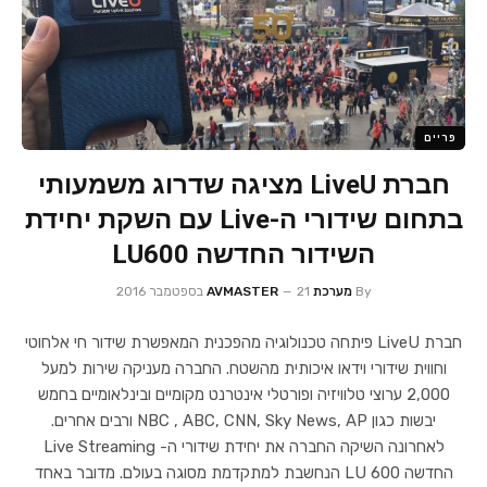
פריים
חברת LiveU מציגה שדרוג משמעותי
בתחום שידורי ה-Live עם השקת יחידת
השידור החדשה LU600
By
מערכת AVMASTER
21 בספטמבר 2016
חברת LiveU פיתחה טכנולוגיה מהפכנית המאפשרת שידור חי אלחוטי
וחווית שידורי וידאו איכותית מהשטח. החברה מעניקה שירות למעל
2,000 ערוצי טלוויזיה ופורטלי אינטרנט מקומיים ובינלאומיים בחמש
יבשות כגון NBC , ABC, CNN, Sky News, AP ורבים אחרים.
לאחרונה השיקה החברה את יחידת שידורי ה- Live Streaming
החדשה LU 600 הנחשבת למתקדמת מסוגה בעולם. מדובר באחד