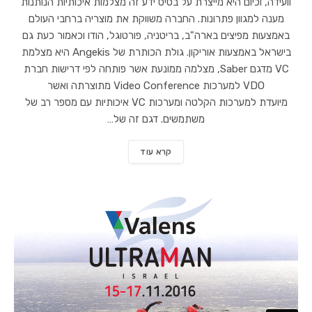
וועידה, וכיום היא מייצרת על בסיס ידע זה מצלמות איכותיות הנותנות
מענה למגוון פתרונות. החברה משווקת את מוצריה ברחבי העולם
באמצעות מפיצים בארה"ב, בריטניה, פורטוגל, הודו וכאמור כעת גם
בישראל באמצעות אוריקון. גולת הכותרת של Angekis היא מצלמת
VC מדגם Saber, מצלמה ממונעת אשר פותחה לפי דרישות חברת
VDO למערכות Video Conference מתוצרתה ואשר
מיועדת למערכות הקלטה ומערכות VC איכותיות עם מספר רב של
משתמשים. דגם זה של…
קרא עוד