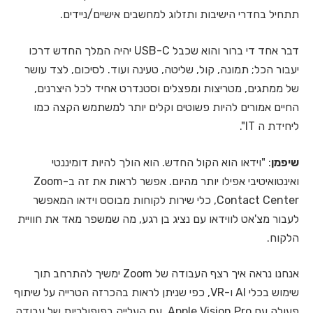
תתחיל בחדרי הישיבות ותזלוג למחשבים אישיים/ניידים.
דבר אחד די ברור והוא שכבל USB-C יהיה המלך החדש דרכו
יעבור הכל; תמונה, קול, שליטה, טעינה ועוד. לסיכום, לצד עושר
של ממתגים, מטריצות ומפצלים וסטנדרט אחיד לכל היצרנים,
החיים אמורים להיות פשוטים וקלים יותר למשתמש הקצה כמו
ליחידת ה IT".
שיפמן
: "וידאו הוא הקול החדש. הוא הולך להיות דומיננטי
ואינטואיטיבי אפילו יותר מהיום. אפשר לראות את זה ב-Zoom
Contact Center, כלי שירות לקוחות מבוסס וידאו המאפשר
לעבור מצ'אט לווידאו עם נציג בן רגע, מה שמשפר מאד את חוויית
הלקוח.
אנחנו נראה איך רצף העבודה של Zoom ימשיך להתרחב תוך
שימוש בכלי AI ו-VR, כפי שניתן לראות בהכרזה הטרייה על שיתוף
פעולה עם Apple Vision Pro. עם העלייה בפופולריות של עבודה