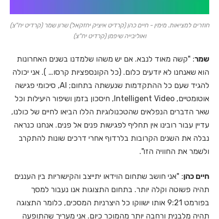
חוזרים למציאות. מימין - חיים כהן (קרדיט איציק יחזקאל) שרון שמר (קרדיט יח"צ)
ואוליבייה שיפמן (קרדיט יח"צ)
שמר
: "קשה מאוד לנבא. אם יש משהו שלמדנו בשנים האחרונות
הוא שאנחנו לא יודעים כלום. (כל הקונספציות קרסו… ). אני יכולה
להגיד שעם כל ההתקדמות שנעשתה בתחום; AI, סיכומי פגישה
אוטומטיים, Intelligent Video, חיסכון בזמן ושיפור היעילות וכל
שאר הדברים הנפלאים שהטכנולוגיות הללו הביאו לחיים של כולנו,
עדיין עבור רובינו אין תחליף לפגישות פנים אל פנים. אנחנו כנראה
נבלה את השנים הקרובות בלרדוף אחרי דרכים שונות להתקרב
ולשמר את החוויה הזו".
חיים כהן
: "אני חושב שתחום הוידאו יתייצב והקישוריות בין העננים
תהיה פשוטה וקלה יותר. בתחום התצוגות אנו נעבור למסך
בפורמט 9:21 אותו ישווקו כל היצרניות המסכים, כלומר התצוגה
תהיה מלבנית ורחבה יותר מהמוכר כיום. אני מעריך שהתופעה