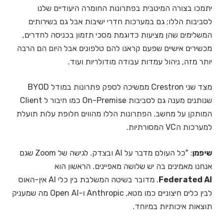
יתמכו בצורה המיטבית בפתרונות החומרה היעודיים שלנו
לסביבות הללו; גם במערכות חדרי ישיבות אבל גם בשירותים
המשלימים שהן מציעות כדוגמת מסכי תזמון בכניסה לחדרים,
מכשירים אישיים שפעם קראנו להם טלפונים אבל היום הם הרבה
יותר מזה, ניהול עמדות עבודה מודולריות ועוד.
מצד שני Crestron ממשיכה לספק פתרונות במודל BYOD
שנותנים מענה גם לסביבות On-Premise כמו חיבור ל Client
המותקן על מחשב. הפתרונות הללו מהווים חלופת עלות תועלת
למערכות הVC המסורתיות.
שיפמן
: "כל העולם מדבר על AI ובצדק. לגישה של Zoom שגם
אנחנו מאמינים בה יש שלושה מאפיינים. הראשון הוא
Federated AI
. מדובר בשיטה המשלבת בין כלי AI אין-האוס
לבין כלים חיצוניים כמו מטא, Anthropic ו-Open AI מה שמעניק
תוצאות איכותיות במיוחד.