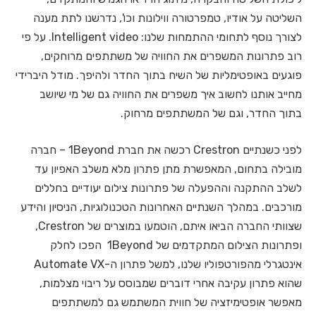
השליטה על אודיו, טמפרטורה ווילונות וכו', נדרשנו לתת מענה
לצורך נוסף לתחומי ההתמחות שלנו: Intelligent video. על פי
רוב פתרונות המשפרים את החוויה של משתתפים מרוחקים,
פוגעים באופטימליות של השיח בתוך החדר ולהיפך. מודל היברידי
מחייב אותנו לחשוב איך משפרים את החוויה גם של מי שיושב
בתוך החדר, וגם של המשתתפים מרחוק.
לפני כשנתיים Crestron רכשה את חברת 1Beyond – חברה
מובילה בתחום, המאפשרת מתן פתרון מלא משלב האפיון עד
לשלב ההתקנה וההפעלה של פתרונות צילום יעודיים בחללים
מורכבים. במהלך השנתיים האחרונות הטכנולוגיות, הניסיון והידע
שצוותי החברה הביאו איתם, הוטמעו במוצרים של Crestron,
ופתרונות הצילום המתקדמים של 1Beyond הפכו לחלק
אינטגרלי מהפורטפוליו שלנו, למשל פתרון ה-Automate VX
שהוא פתרון עקיבה אחרי דוברים שמבוסס על ריבוי מצלמות,
מאפשר אופטימיזציה של חווית המשתמש גם למשתתפים