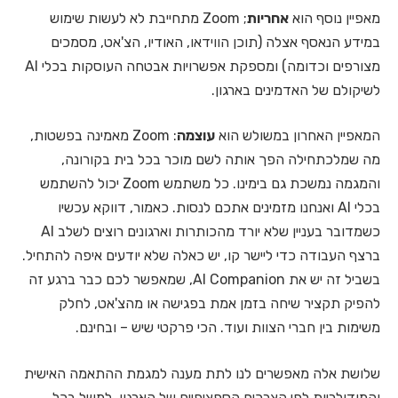
מאפיין נוסף הוא
אחריות
; Zoom מתחייבת לא לעשות שימוש
במידע הנאסף אצלה (תוכן הווידאו, האודיו, הצ'אט, מסמכים
מצורפים וכדומה) ומספקת אפשרויות אבטחה העוסקות בכלי AI
לשיקולם של האדמינים בארגון.
המאפיין האחרון במשולש הוא
עוצמה
: Zoom מאמינה בפשטות,
מה שמלכתחילה הפך אותה לשם מוכר בכל בית בקורונה,
והמגמה נמשכת גם בימינו. כל משתמש Zoom יכול להשתמש
בכלי AI ואנחנו מזמינים אתכם לנסות. כאמור, דווקא עכשיו
כשמדובר בעניין שלא יורד מהכותרות וארגונים רוצים לשלב AI
ברצף העבודה כדי ליישר קו, יש כאלה שלא יודעים איפה להתחיל.
בשביל זה יש את AI Companion, שמאפשר לכם כבר ברגע זה
להפיק תקציר שיחה בזמן אמת בפגישה או מהצ'אט, לחלק
משימות בין חברי הצוות ועוד. הכי פרקטי שיש – ובחינם.
שלושת אלה מאפשרים לנו לתת מענה למגמת ההתאמה האישית
והמודולריות לפי הצרכים הספציפיים של הארגון, למשל בכל