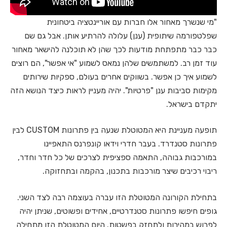
"מי שנשרך מאחור אלו חברות עם אוריינטציה ביטחונית
שפלטפורמה שיתופית (ענן) עלולה להרתיע אותן. אבל גם שם
כבר כבר מתפתחת מודעות לכך שהן לא תוכלנה להישאר מאחור
עוד זמן רב. למשתמשים שלהן נמאס לשמוע "אי אפשר", הם רוצים
לשמוע איך כן אפשר. בשווקים אחרים בעולם, ספקיות שירותים
מקימות סביבות ענן "פרטיות". יהיה מעניין לראות כיצד הנושא הזה
יתקדם בישראל.
תופעה מעניינת היא המטוטלת שנעה בין פתרונות CUSTOM לבין
פתרונות סטנדרד. בעבר חדרי וידאו קונפרנס התאפיינו
במורכבות גבוהה, התאמה ספציפית לצרכים של כל חדר וחדר,
ריבוי רכיבים שיצר מורכבות בתכנון, בהקמה ובתחזוקה.
בתחילת הקורונה המטוטלת הזו עברה בעוצמה רבה לצד השני.
גופים חיפשו פתרונות סטנדרטיים, אחידים ופשוטים, שניתן יהיה
לפרוש במהירות ולתחזק בפשטות. היום המטוטלת הזו מתחילה