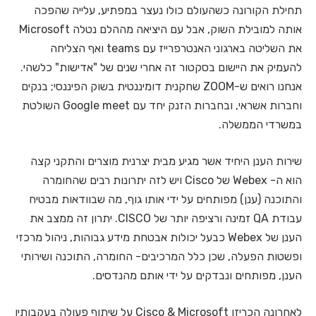
תחילת הקורונה כשהעולם כולו נעצר במפתיע, עלייה שהפכה
אותה למובילת השוק, אבל עם היציאה מההלם נטלה Microsoft
את השליטה בארגוני האנטרפרייז עם teams ואף הצליחה
להעמיק את היישום בסקטור זה אחרי שנים של "אדישות" כלשהי.
אנחנו רואים ש-ZOOM שחקנית דומיננטית בשוק הפיננסי; בנקים
וחברות אשראי, ובחברות הזנק יחד עם Google meet השולטת
במשרדי הממשלה.
שירות הענן היחיד אשר מגיע מבית יצרנית מוצרים והתקני קצה
הוא ה- Webex של Cisco ויש לזה יתרונות רבים שהחומרה
והתוכנה (ענן) מפותחים על ידי אותו גוף, מה שבוודאות מבטיח
עבודת QA זמינה ורציפה יותר של CISCO. יתרון זה ממצב את
הענן של Webex כבעל יכולות אבטחת מידע גבוהות, ניהול מרכזי
ופשטות הפעלה, שכן כלל המרכיבים- החומרה, התוכנה ושירותי
הענן, מפותחים ונבדקים על ידי אותם מהנדסים.
לאחרונה הכריזו Cisco & Microsoft על שיתוף פעולה בעקבותיו