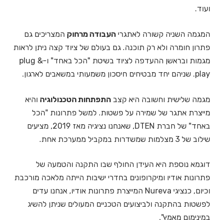
ועוד.
המגמה השניה קשורה לאתגרי
העבודה מרחוק
המצריכים גם
פתרון חומרה ולא רק תוכנה. גם בעולם של ציוד קצה ניתן לראות
מגמות ובראשן ההעדפה לציוד בשיטת "הכל באחד" ו-plug &
play. שניהם יחד מבטיחים חיסכון משמעותי במשאבים לארגון.
מגמה שלישית וחשובה היא קצב
התפתחות הטכנולוגיה
והיא
מייצרת אתגר של שמירה על פשטות. למשל פתרונות "הכל
באחד" של חברת DTEN, שאנחנו נציגיה מאז 2019, מציעים
שילוב של 3 מצלמות שמשדרות במקביל ממערכת אחת.
דוגמא נוספת היא העידן החולף שבו התקנה והטמעה של
פתרונות אודיו ומיקרופונים בחדרי ישיבות הייתה מלאכה מורכבת
וכיום, כנציגי Nureva המייצרת פתרונות אודיו, אנחנו עדים
לפשטות בהתקנה ולביצועים הטכניים המעולים שניתן להשיג
במינימום מאמץ".