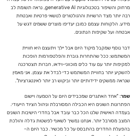
מרחוק והשיפור בטכנולוגיות generative AI, נראה תשומת לב
רבה יותר מצד הרשויות והרגולטורים לנושאי פרטיות ואבטחת
מידע. הלקוחות עצמם כמובן יעדיפו מוצרים ששמים דגש על
אבטחה ועל שקיפות הנתונים.
דבר נוסף שמקבל מיקוד היום אבל יילך ויתעצם היא חוויית
המשתמש; ככל שהתחרות גוברת והפלטפורמות הופכות
למקיפות יותר עם עוד כלים מוכווני-וידאו, חברות תצטרכנה
להשקיע יותר בחוויית המשתמש כדי לבדל את עצמן. אני מאמין
שנראה ממשקים ידידותיים יותר וביקוש רב יותר לאינטגרציות".
שמר
: "אחד האתגרים שמכבידים היום על הטמעה ויישום
הפתרונות השונים היא הכבילה המסורבלת וניהול הציוד הייעודי.
בעמדה האישית שלנו הכל כבר עובד אבל בחדרי הישיבות השונים
המצב מסורבל יותר. אנחנו נמשיך לשאוף לפשטות גדלה והולכת
בהפעלת החדרים בהתבסס על כל מכשיר. כבר היום ה-