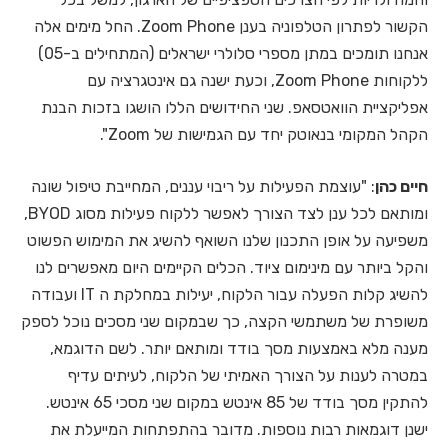
הקשור לפתרון הטלפוניה בענן Zoom Phone. החל מימים אלה
אנחנו תומכים במתן מספרי סלולרי ישראלים (המתחילים ב-05)
ללקוחות Zoom Phone, וכעת ישנה גם אינטגרציה עם
אפליקציית הוואטסאפ. שני החידושים הללו הושגו בזכות הבנת
הקהל המקומי בנאוטק יחד עם הגמישות של Zoom".
חיים כהן
: "עוצמת הפעילות על ריבוי עננים, המחייבת טיפול שונה
ומותאם לכל ענן לצד הצורך לאפשר ללקוח פעילות מסוג BYOD,
משפיעה על אופן התכנון שלנו השואף להשיג את המימוש הפשוט
והקל ביותר עם מינימום ציוד. הכלים הקיימים היום מאפשרים לנו
להשיג קלות הפעלה עבור הלקוח, יעילות במחלקת ה IT ועבודה
משופרת של משתמשי הקצה, כך שבמקום שני מסכים נוכל לספק
מענה מלא באמצעות מסך בודד ומותאם יותר. לשם הדוגמא,
במטרה לענות על הצורך האמיתי של הלקוח, לעיתים עדיף
להתקין מסך בודד של 85 אינטש במקום שני מסכי 65 אינטש.
ישנן דוגמאות רבות נוספות. מדובר בהתפתחות המייעלת את