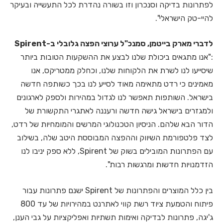
לפתרונות בדיקה וסנכרון וזו בשורה נהדרת לכל התעשייה ובעיקר
להיי-טק הישראלי".
לדברי מארק בייטמן, סמנכ"ל ערוצי הפצה גלובלי ב-Spirent
:"אנו מתגאים ביכולת שלנו לבצע את ההשקעות הטובות ביותר
שיסייעו לנו לשרת את הלקוחות שלנו, וכחלק ממטריקס, אנו
מאמינים כי רדט מתאימה מאוד לסייע לנו בכך כשותפה חדשה
בישראל. השותפות תאפשר לנו לגדול במהירות ולספק לארגונים
ולמגזרים בישראל גישה חדשה ורעננה לאתגרי התקשורת של
הדור הבא שלהם. הניסיון הטכנולוגי המרשים והמומחיות של רדט,
לצד פלטפורמת השיווק וההפצה המבוססת היטב שלה, בשילוב
עם הפתרונות המובילים בשוק של Spirent, ללא ספק יניבו לנו
הזדמנויות חדשות ומרגשות רבות".
בין כלל המוצרים והפתרונות של Spirent ישנם פתרונות עבור
פיתוח והטמעת ציוד רשת קווי לאתרנט במהירויות של עד 800
ג'יגה, פתרונות לבדיקה ואימות תשתיות ואפליקציות על גבי הענן,