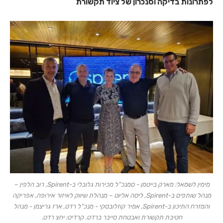
לפתרונות בדיקה וסנכרון של ציוד תקשורת
מימין לשמאל: מארק בייטמן - סמנכ"ל מכירות גלובלי ב-Spirent, רוב הלפין –
מנהל שותפים ב-Spirent, ליסה אליוט – מנהלת שיווק לאיזור אירופה, אפריקה
והמזרח התיכון ב-Spirent, אמיר קוזלובסקי - מנכ"ל רדט, ארז גריצמן - מנהל
חטיבת תקשורת ואבטחת סייבר ברדט. קרדיט: יחצ רדט.