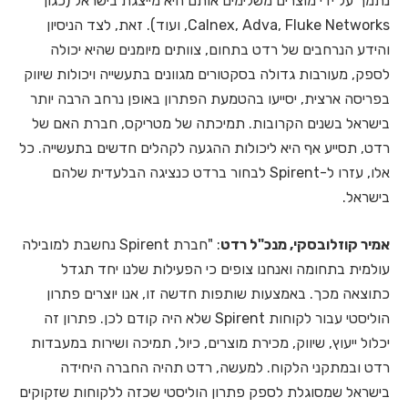
נתמך על ידי מוצרים משלימים אותם היא מייצגת בישראל (כגון
Calnex, Adva, Fluke Networks, ועוד). זאת, לצד הניסיון
והידע הנרחבים של רדט בתחום, צוותים מיומנים שהיא יכולה
לספק, מעורבות גדולה בסקטורים מגוונים בתעשייה ויכולות שיווק
בפריסה ארצית, יסייעו בהטמעת הפתרון באופן נרחב הרבה יותר
בישראל בשנים הקרובות. תמיכתה של מטריקס, חברת האם של
רדט, תסייע אף היא ליכולות ההגעה לקהלים חדשים בתעשייה. כל
אלו, עזרו ל-Spirent לבחור ברדט כנציגה הבלעדית שלהם
בישראל.
אמיר קוזלובסקי, מנכ"ל רדט
: "חברת Spirent נחשבת למובילה
עולמית בתחומה ואנחנו צופים כי הפעילות שלנו יחד תגדל
כתוצאה מכך. באמצעות שותפות חדשה זו, אנו יוצרים פתרון
הוליסטי עבור לקוחות Spirent שלא היה קודם לכן. פתרון זה
יכלול ייעוץ, שיווק, מכירת מוצרים, כיול, תמיכה ושירות במעבדות
רדט ובמתקני הלקוח. למעשה, רדט תהיה החברה היחידה
בישראל שמסוגלת לספק פתרון הוליסטי שכזה ללקוחות שזקוקים