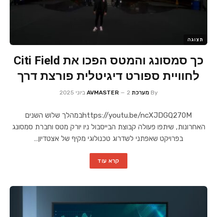
תצוגה
כך סמסונג והמטס הפכו את Citi Field
לחוויית ספורט דיגיטלית פורצת דרך
By
מערכת AVMASTER
2 ביוני 2025
https://youtu.be/ncXJDGQ270Mבמהלך שלוש השנים
האחרונות, שיתפו פעולה קבוצת הבייסבול ניו יורק מטס וחברת סמסונג
בפרויקט שאפתני לשדרוג טכנולוגי מקיף של אצטדיון…
קרא עוד