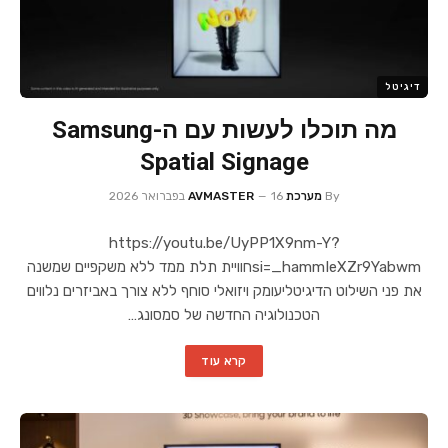
דיגיטל
מה תוכלו לעשות עם ה-Samsung
Spatial Signage
By
מערכת AVMASTER
16 בפברואר 2026
https://youtu.be/UyPP1X9nm-Y?
si=_hammIeXZr9Yabwmחוויית תלת ממד ללא משקפיים שמשנה
את פני השילוט הדיגיטליעומק ויזואלי סוחף ללא צורך באביזרים נלווים
הטכנולוגיה החדשה של סמסונג…
קרא עוד